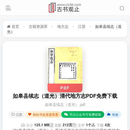
首页
古籍资源库
地方志
江苏
如皋县续志（道
光）
PDF
如皋县续志（道光）清代地方志PDF免费下载
如皋县续志（道光）.pdf
江苏
助站书友直接查看
关注公众号可免费获取
有效
125.1 MB
212页
1个
4次
大小
页数
文件
下载