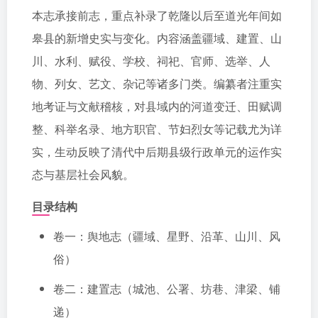
本志承接前志，重点补录了乾隆以后至道光年间如
皋县的新增史实与变化。内容涵盖疆域、建置、山
川、水利、赋役、学校、祠祀、官师、选举、人
物、列女、艺文、杂记等诸多门类。编纂者注重实
地考证与文献稽核，对县域内的河道变迁、田赋调
整、科举名录、地方职官、节妇烈女等记载尤为详
实，生动反映了清代中后期县级行政单元的运作实
态与基层社会风貌。
目录结构
卷一：舆地志（疆域、星野、沿革、山川、风
俗）
卷二：建置志（城池、公署、坊巷、津梁、铺
递）