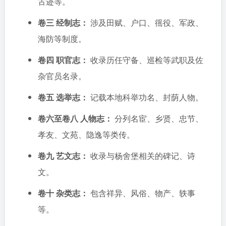
古迹等。
卷三 经制志：
涉及田赋、户口、徭役、军政、
海防等制度。
卷四 职官志：
收录历任守备、巡检等武职及佐
杂官员名录。
卷五 选举志：
记载本地科举功名、封荫人物。
卷六至卷八 人物志：
分列名宦、乡贤、忠节、
孝友、文苑、隐逸等类传。
卷九 艺文志：
收录与杨舍堡相关的碑记、诗
文。
卷十 杂类志：
包含祥异、风俗、物产、轶事
等。