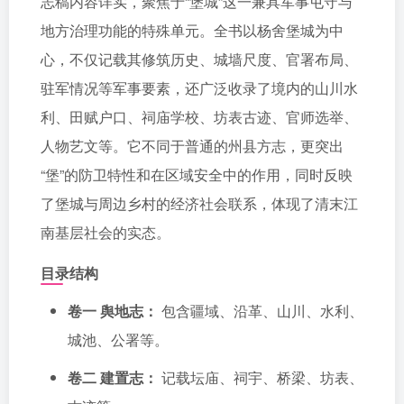
志稿内容详实，聚焦于“堡城”这一兼具军事屯守与
地方治理功能的特殊单元。全书以杨舍堡城为中
心，不仅记载其修筑历史、城墙尺度、官署布局、
驻军情况等军事要素，还广泛收录了境内的山川水
利、田赋户口、祠庙学校、坊表古迹、官师选举、
人物艺文等。它不同于普通的州县方志，更突出
“堡”的防卫特性和在区域安全中的作用，同时反映
了堡城与周边乡村的经济社会联系，体现了清末江
南基层社会的实态。
目录结构
卷一 舆地志：
包含疆域、沿革、山川、水利、
城池、公署等。
卷二 建置志：
记载坛庙、祠宇、桥梁、坊表、