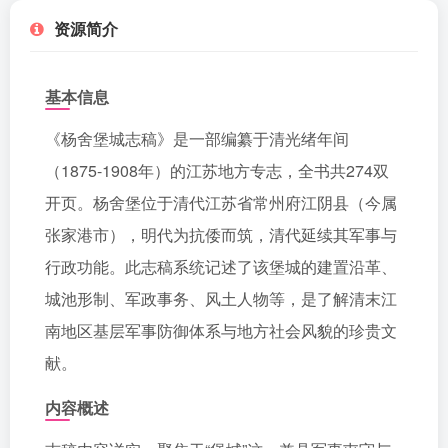
资源简介
基本信息
《杨舍堡城志稿》是一部编纂于清光绪年间
（1875-1908年）的江苏地方专志，全书共274双
开页。杨舍堡位于清代江苏省常州府江阴县（今属
张家港市），明代为抗倭而筑，清代延续其军事与
行政功能。此志稿系统记述了该堡城的建置沿革、
城池形制、军政事务、风土人物等，是了解清末江
南地区基层军事防御体系与地方社会风貌的珍贵文
献。
内容概述