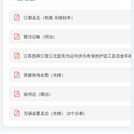
江都县志（乾隆 光绪刻本）
茜泾记略（同治）
江苏抚两江督江北提宪为运河伏汛奇涨抢护堤工及启放车南
营建舆地全图（光绪）
徐州志（顺治）
无锡金匮县志（光绪） (2个分卷)