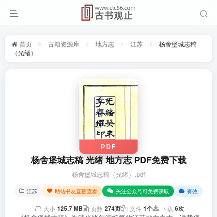
首页
古籍资源库
地方志
江苏
杨舍堡城志稿
（光绪）
PDF
杨舍堡城志稿 光绪 地方志 PDF免费下载
杨舍堡城志稿（光绪）.pdf
江苏
助站书友直接查看
关注公众号可免费获取
有效
125.7 MB
274页
1个
6次
大小
页数
文件
下载