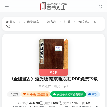
首页
古籍资源库
地方志
江苏
金陵览古（道
光）
PDF
《金陵览古》道光版 南京地方志 PDF免费下载
金陵览古（道光）.pdf
江苏
助站书友直接查看
关注公众号可免费获取
有效
39.5 MB
132页
1个
6次
大小
页数
文件
下载