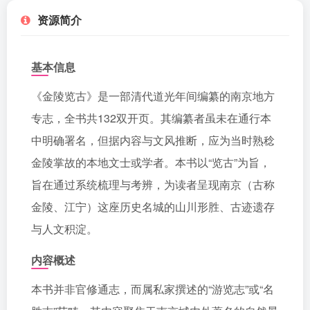
资源简介
基本信息
《金陵览古》是一部清代道光年间编纂的南京地方
专志，全书共132双开页。其编纂者虽未在通行本
中明确署名，但据内容与文风推断，应为当时熟稔
金陵掌故的本地文士或学者。本书以“览古”为旨，
旨在通过系统梳理与考辨，为读者呈现南京（古称
金陵、江宁）这座历史名城的山川形胜、古迹遗存
与人文积淀。
内容概述
本书并非官修通志，而属私家撰述的“游览志”或“名