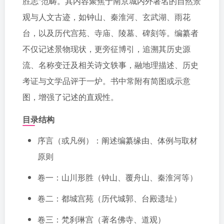
胜志”范畴。其内容聚焦于南京城内外著名的自然景
观与人文古迹，如钟山、秦淮河、玄武湖、雨花
台，以及历代宫苑、寺庙、陵墓、碑刻等。编纂者
不仅记述景物现状，更旁征博引，追溯其历史源
流、名称变迁及相关诗文轶事，融地理描述、历史
考证与文学品评于一炉。书中常附有简图或示意
图，增强了记述的直观性。
目录结构
序言（或凡例）：阐述编纂缘由、体例与取材
原则
卷一：山川形胜（钟山、覆舟山、秦淮河等）
卷二：都城宫苑（历代城郭、台殿遗址）
卷三：梵刹琳宫（著名佛寺、道观）