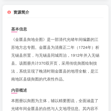
资源简介
基本信息
《金匮县舆地全图》是一部清代光绪年间编纂的江
苏地方志专图。金匮县为清雍正二年（1724年）析
无锡县所置，与无锡县同城而治，1912年并入无锡
县。该图册共计370双开页，采用传统舆图绘制技
法，系统呈现了晚清时期金匮县的地理全貌，是江
南地区县级舆图的代表性作品。
内容概述
本图册以舆图为主体，辅以精要图说，全面涵盖了
光绪年间金匮县的自然与人文地理信息。其内容不