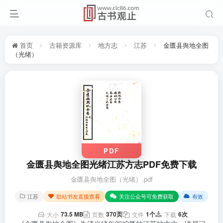
首页
古籍资源库
地方志
江苏
金匮县舆地全图
（光绪）
PDF
金匮县舆地全图光绪江苏方志PDF免费下载
金匮县舆地全图（光绪）.pdf
江苏
助站书友直接查看
关注公众号可免费获取
有效
73.5 MB
370页
1个
6次
大小
页数
文件
下载