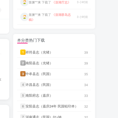
微信书友
下载
《渠县志（民国）》
50 分前
笛箫**来
下载了
《澎湖群岛志
微信访客免费下载
3 小时前
稿》
微信书友
下载
《正定府志（乾
56 分前
笛箫**来
下载了
《康熙台湾府
隆）》
3 小时前
微信访客免费下载
志》
微信书友
下载
《独山县志（民
笛箫**来
下载了
《甲午新修台湾
2 小时前
3 小时前
国）》
微信访客免费下载
本分类热门下载
澎湖志》
微信书友
下载
《泰顺分疆录（同
笛箫**来
下载了
《海东札记（乾
3 小时前
祥符县志（光绪）
祥符县志（光绪）
1
1
39
39
3 小时前
治）》
微信访客免费下载
隆）》
南阳县志（光绪）
南阳县志（光绪）
2
2
39
39
笛箫**来
下载了
《台海采风图
笛箫**来
下载了
《东瀛识略（同
3 小时前
3 小时前
考》
治）》
中牟县志（民国）
中牟县志（民国）
3
3
35
35
本
笛箫**来
下载了
《东槎纪略（同
笛箫**来
下载了
《澎湖厅志》
3 小时前
许昌县志（民国）
许昌县志（民国）
3 小时前
4
4
34
34
治）》
笛箫**来
下载了
《澎湖群岛志
南阳府志（嘉庆）
南阳府志（嘉庆）
5
5
33
33
3 小时前
笛箫**来
下载了
《淡水厅志（同
稿》
3 小时前
治）》
安阳县志（嘉庆24年 民国铅印本）
安阳县志（嘉庆24年 民国铅印本）
6
6
32
32
笛箫**来
下载了
《康熙台湾府
3 小时前
笛箫**来
下载了
《丹噶尔厅志
志》
3 小时前
河南通志（民国）01-08
河南通志（民国）01-08
7
7
32
32
（光绪）》