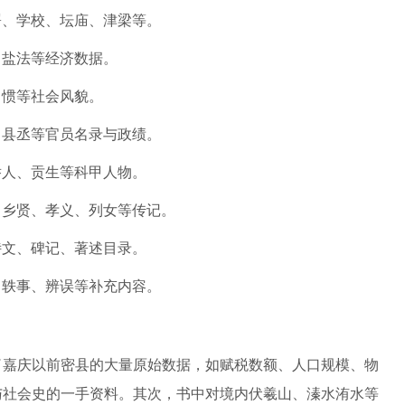
署、学校、坛庙、津梁等。
、盐法等经济数据。
习惯等社会风貌。
、县丞等官员名录与政绩。
举人、贡生等科甲人物。
、乡贤、孝义、列女等传记。
诗文、碑记、著述目录。
、轶事、辨误等补充内容。
了嘉庆以前密县的大量原始数据，如赋税数额、人口规模、物
与社会史的一手资料。其次，书中对境内伏羲山、溱水洧水等