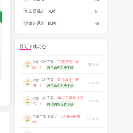
笛箫**来
下载了
《甲午新修台湾
山西通志（光绪）
山西通志（光绪）
9
9
51
51
3 小时前
微信书友
下载
《续纂扬州府志（同
澎湖志》
40 分前
治）》
微信访客免费下载
贵州通志（民国）
贵州通志（民国）
10
10
49
49
笛箫**来
下载了
《海东札记（乾
3 小时前
微信书友
下载
《渠县志（民国）》
隆）》
50 分前
微信访客免费下载
笛箫**来
下载了
《东瀛识略（同
最近下载动态
3 小时前
微信书友
下载
《正定府志（乾
治）》
56 分前
隆）》
微信访客免费下载
笛箫**来
下载了
《东槎纪略（同
3 小时前
微信书友
下载
《独山县志（民
治）》
2 小时前
国）》
微信访客免费下载
笛箫**来
下载了
《淡水厅志（同
3 小时前
治）》
微信书友
下载
《泰顺分疆录（同
3 小时前
治）》
微信访客免费下载
笛箫**来
下载了
《丹噶尔厅志
3 小时前
（光绪）》
笛箫**来
下载了
《台海采风图
3 小时前
考》
微信书友
下载
《续纂扬州府志（同
40 分前
治）》
微信访客免费下载
笛箫**来
下载了
《澎湖厅志》
3 小时前