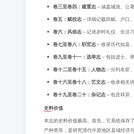
卷三至卷四：建置志
– 涵盖城池、公
卷五：赋役志
– 详细记载田赋、户口
卷六：风俗志
– 记述岁时礼仪、生活
卷七至卷八：职官志
– 收录历代知县
卷九至卷十一：选举志
– 包括进士、
卷十二至卷十五：人物志
– 分列名宦
卷十六至卷十八：艺文志
– 收录相关
卷十九至卷二十：杂记志
– 包含祥异
史料价值
本志的史料价值极高。首先，它系统保存
产种类等，是研究清代中原地区县域经济