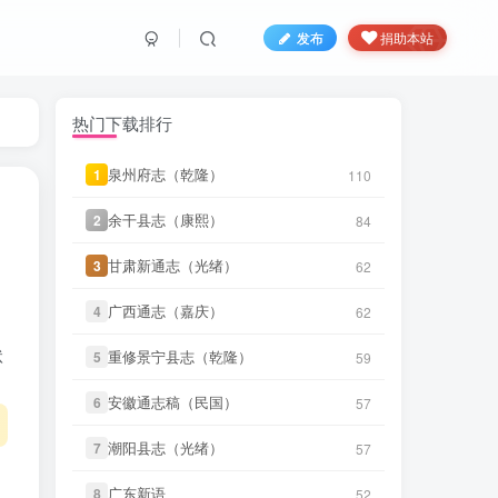
微信书友
下载
《渠县志（民国）》
50 分前
微信访客免费下载
发布
捐助本站
微信书友
下载
《正定府志（乾
56 分前
隆）》
微信访客免费下载
热门下载排行
微信书友
下载
《独山县志（民
2 小时前
国）》
微信访客免费下载
泉州府志（乾隆）
泉州府志（乾隆）
1
1
110
110
微信书友
下载
《泰顺分疆录（同
余干县志（康熙）
余干县志（康熙）
2
2
84
84
3 小时前
治）》
微信访客免费下载
甘肃新通志（光绪）
甘肃新通志（光绪）
3
3
62
62
笛箫**来
下载了
《台海采风图
3 小时前
考》
广西通志（嘉庆）
广西通志（嘉庆）
4
4
62
62
笛箫**来
下载了
《澎湖厅志》
3 小时前
状
重修景宁县志（乾隆）
重修景宁县志（乾隆）
5
5
59
59
安徽通志稿（民国）
安徽通志稿（民国）
6
6
57
57
笛箫**来
下载了
《澎湖群岛志
3 小时前
稿》
潮阳县志（光绪）
潮阳县志（光绪）
7
7
57
57
笛箫**来
下载了
《康熙台湾府
3 小时前
志》
广东新语
广东新语
8
8
52
52