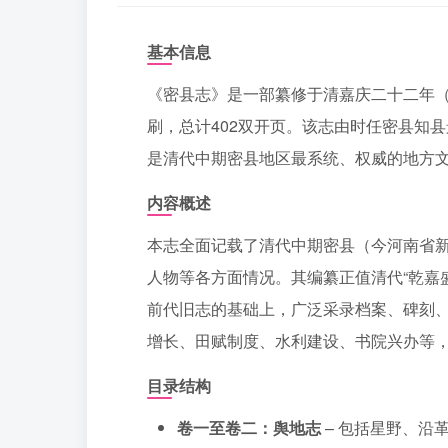
基本信息
《密县志》是一部纂修于清嘉庆二十二年（
刷，总计402双开页。该志由时任密县知
是清代中期密县地区最系统、权威的地方
内容概述
本志全面记载了清代中期密县（今河南省
人物等各方面情况。其编纂正值清代“乾嘉
前代旧志的基础上，广泛采录档案、碑刻
增长、田赋制度、水利建设、书院兴办等，
目录结构
卷一至卷二：舆地志
– 包括星野、沿