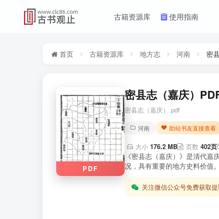
古籍资源库
使用指南
首页
古籍资源库
地方志
河南
密
密县志（嘉庆）PDF
密县志（嘉庆）.pdf
河南
助站书友直接查看
大小
176.2 MB
页数
402页
《密县志（嘉庆）》是清代嘉
况，具有重要的地方史料价值。
PDF
关注微信公众号免费获取提