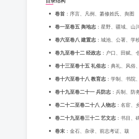
目录结构
卷首
：序言、凡例、纂修姓氏、舆图
卷一至卷五 舆地志
：星野、疆域、山
卷六至卷八 建置志
：城池、公署、学
卷九至卷十二 经政志
：户口、田赋、
卷十三至卷十五 礼俗志
：典礼、风俗
卷十六至卷十八 教育志
：学制、书院
卷十九至卷二十一 兵防志
：兵制、防
卷二十二至卷二十八 人物志
：名宦、
卷二十九至卷三十二 艺文志
：书目、
卷末
：金石、杂录、前志考证、跋