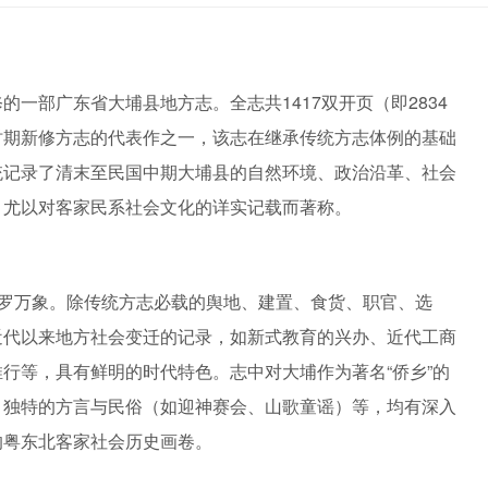
一部广东省大埔县地方志。全志共1417双开页（即2834
时期新修方志的代表作之一，该志在继承传统方志体例的基础
统记录了清末至民国中期大埔县的自然环境、政治沿革、社会
，尤以对客家民系社会文化的详实记载而著称。
包罗万象。除传统方志必载的舆地、建置、食货、职官、选
近代以来地方社会变迁的记录，如新式教育的兴办、近代工商
行等，具有鲜明的时代特色。志中对大埔作为著名“侨乡”的
、独特的方言与民俗（如迎神赛会、山歌童谣）等，均有深入
的粤东北客家社会历史画卷。