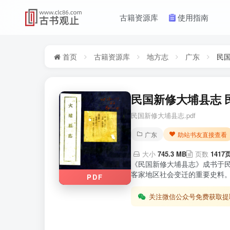
古籍资源库
使用指南
首页
古籍资源库
地方志
广东
民
民国新修大埔县志 
民国新修大埔县志.pdf
广东
助站书友直接查看
大小
745.3 MB
页数
1417
《民国新修大埔县志》成书于
客家地区社会变迁的重要史料。
PDF
关注微信公众号免费获取提