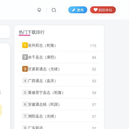
国）册01-15》
4 小时前
微信访客免费下载
发布
捐助本站
微信书友
下载
《丹阳县志（光
9 小时前
绪）》
微信访客免费下载
热门下载排行
微信书友
下载
《绍兴府志（乾
9 小时前
隆）》
泉州府志（乾隆）
泉州府志（乾隆）
微信访客免费下载
1
1
110
110
微信书友
下载
《乾隆绍兴府志校记
余干县志（康熙）
余干县志（康熙）
2
2
84
84
9 小时前
（民国）》
微信访客免费下载
甘肃新通志（光绪）
甘肃新通志（光绪）
3
3
62
62
微信书友
下载
《绍兴府志（康
9 小时前
熙）》
微信访客免费下载
广西通志（嘉庆）
广西通志（嘉庆）
4
4
62
62
东
微信书友
下载
《桂东县志（同
重修景宁县志（乾隆）
重修景宁县志（乾隆）
5
5
59
59
10 小时前
治）》
微信访客免费下载
安徽通志稿（民国）
安徽通志稿（民国）
6
6
57
57
微信书友
下载
《滋阳县志（光
10 小时前
绪）》
微信访客免费下载
潮阳县志（光绪）
潮阳县志（光绪）
7
7
57
57
LX****7
下载了
《祁阳县志（同
微信书友
下载
《永年县志（康
3 小时前
广东新语
广东新语
8
8
52
52