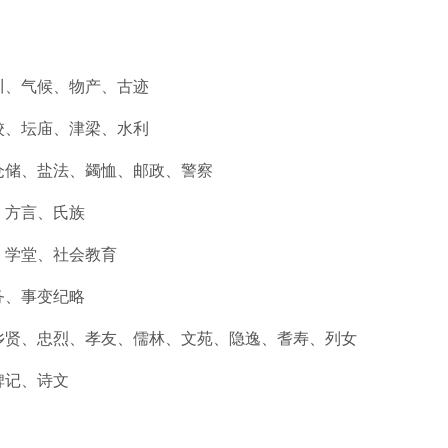
川、气候、物产、古迹
校、坛庙、津梁、水利
仓储、盐法、蠲恤、邮政、警察
、方言、氏族
、学堂、社会教育
务、事变纪略
乡贤、忠烈、孝友、儒林、文苑、隐逸、耆寿、列女
碑记、诗文