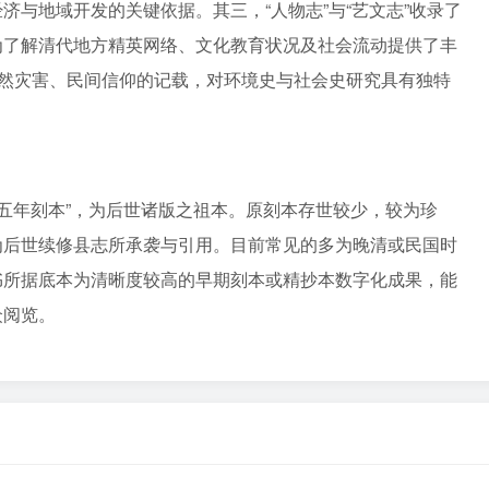
济与地域开发的关键依据。其三，“人物志”与“艺文志”收录了
为了解清代地方精英网络、文化教育状况及社会流动提供了丰
自然灾害、民间信仰的记载，对环境史与社会史研究具有独特
隆五年刻本”，为后世诸版之祖本。原刻本存世较少，较为珍
为后世续修县志所承袭与引用。目前常见的多为晚清或民国时
书所据底本为清晰度较高的早期刻本或精抄本数字化成果，能
众阅览。