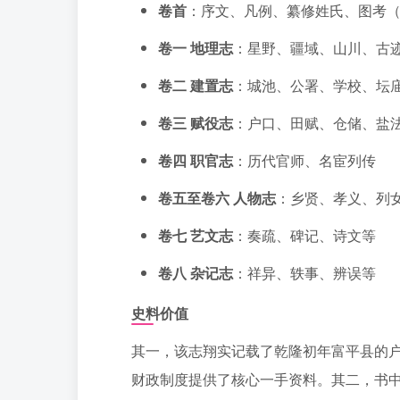
卷首
：序文、凡例、纂修姓氏、图考
卷一 地理志
：星野、疆域、山川、古
卷二 建置志
：城池、公署、学校、坛
卷三 赋役志
：户口、田赋、仓储、盐
卷四 职官志
：历代官师、名宦列传
卷五至卷六 人物志
：乡贤、孝义、列
卷七 艺文志
：奏疏、碑记、诗文等
卷八 杂记志
：祥异、轶事、辨误等
史料价值
其一，该志翔实记载了乾隆初年富平县的
财政制度提供了核心一手资料。其二，书