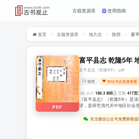
古籍资源库
使用指南
首页
古籍资源库
地方志
陕西
富
富平县志 乾隆5年 
富平县志（乾隆5年）.pdf
陕西
助站书友直接查看
大小
186.3 MB
页数
417页
《富平县志》（乾隆5年）是
济，是研究清代关中地区社会变
PDF
关注微信公众号免费获取提