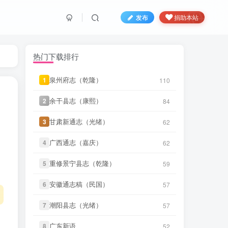
发布
捐助本站
热门下载排行
微信书友
下载
《大同府志（乾
1 小时前
泉州府志（乾隆）
泉州府志（乾隆）
1
1
110
110
隆）》
微信访客免费下载
余干县志（康熙）
余干县志（康熙）
2
2
84
84
微信书友
下载
《晋州志（康熙）》
2 小时前
微信访客免费下载
甘肃新通志（光绪）
甘肃新通志（光绪）
3
3
62
62
微信书友
下载
《武缘县志（道
3 小时前
广西通志（嘉庆）
广西通志（嘉庆）
4
4
光）》
62
62
微信访客免费下载
重修景宁县志（乾隆）
重修景宁县志（乾隆）
5
5
59
59
微信书友
下载
《青浦县志（光绪）
3 小时前
(2个分卷)》
微信访客免费下载
安徽通志稿（民国）
安徽通志稿（民国）
6
6
57
57
微信书友
下载
《济阳县志（民国）
6 小时前
潮阳县志（光绪）
潮阳县志（光绪）
7
7
(2个分卷)》
57
57
微信访客免费下载
广东新语
广东新语
8
8
52
52
微信书友
下载
《当阳县志（康