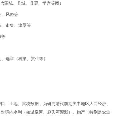
（含疆域、县城、县署、学宫等图）
迹、风俗等
庙、市集、津梁等
法等
女、选举（科第、贡生等）
户口、土地、赋税数据，为研究清代前期关中地区人口经济、
中对境内水利（如温泉河、赵氏河灌溉）、物产（特别是农业