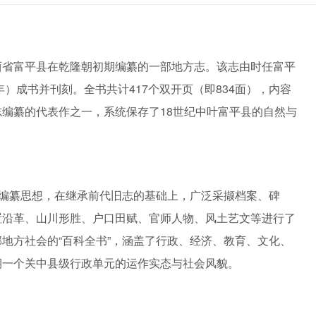
西省富平县在乾隆朝初期编纂的一部地方志。该志由时任富平
年）成书并刊刻。全书共计417个双开页（即834面），内容
编纂的代表作之一，系统保存了18世纪中叶富平县的自然与
的编纂思想，在继承前代旧志的基础上，广泛采撷档案、碑
置沿革、山川形胜、户口田赋、官师人物、风土艺文等进行了
地方社会的“百科全书”，涵盖了行政、经济、教育、文化、
期一个关中县级行政单元的运作实态与社会风貌。