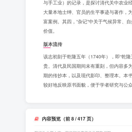
与手工业）的记录，是探讨清代关中农业经
大量本地士绅、官员的生平事迹与著作，
富案例。其四，“杂记”中关于气候异常、
价值。
版本流传
该志初刻于乾隆五年（1740年），即“乾
贵。清代及民国期间未有重刻，但内容多
期的传抄本，以及现代影印、整理本。本
较好地反映原书面貌，便于学者研究与公
内容预览（前 8 / 417 页）