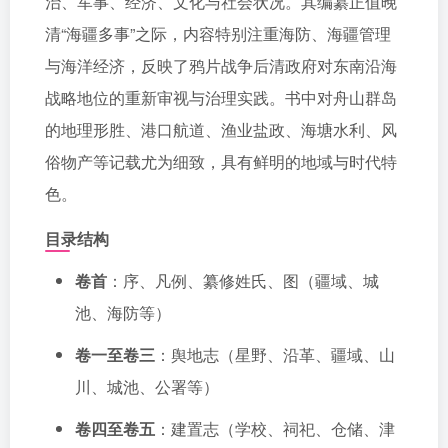
治、军事、经济、文化与社会状况。其编纂正值晚
清“海疆多事”之际，内容特别注重海防、海疆管理
与海洋经济，反映了鸦片战争后清政府对东南沿海
战略地位的重新审视与治理实践。书中对舟山群岛
的地理形胜、港口航道、渔业盐政、海塘水利、风
俗物产等记载尤为细致，具有鲜明的地域与时代特
色。
目录结构
卷首
：序、凡例、纂修姓氏、图（疆域、城
池、海防等）
卷一至卷三
：舆地志（星野、沿革、疆域、山
川、城池、公署等）
卷四至卷五
：建置志（学校、祠祀、仓储、津