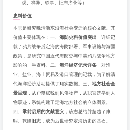
观、祥异、轶事、旧志序录等）
史料价值
本志是研究晚清浙东沿海社会变迁的核心文献。其
价值主要体现在：一、
海防史料价值突出
，详细记
载了鸦片战争后定海的海防部署、军事设施与海疆
政策，是研究中国近代海防史与中英鸦片战争地方
影响的一手资料。二、
海洋经济记录详备
，对渔
业、盐业、海上贸易及港口管理的记载，为了解清
代海洋经济活动提供了翔实数据。三、
地方社会全
景呈现
，从户籍赋税到风俗物产，从职官选举到人
物事迹，系统构建了定海地方社会的立体图景。
四、
承前启后的文献意义
，该志总结并超越了康
熙、乾隆旧志，成为后世研究定海历史的基石。