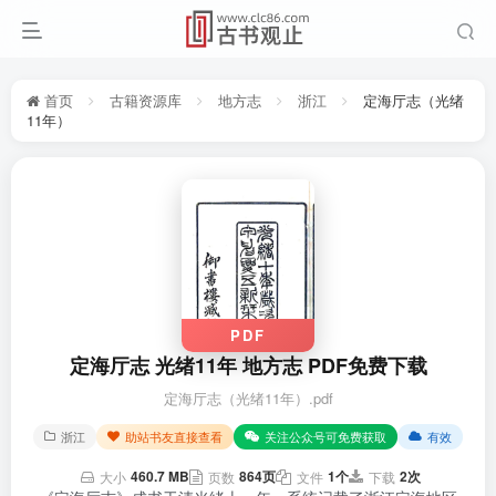
首页
古籍资源库
地方志
浙江
定海厅志（光绪
11年）
PDF
定海厅志 光绪11年 地方志 PDF免费下载
定海厅志（光绪11年）.pdf
浙江
助站书友直接查看
关注公众号可免费获取
有效
460.7 MB
864页
1个
2次
大小
页数
文件
下载