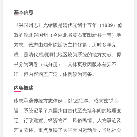
基本信息
《兴国州志》光绪版是清代光绪十五年（1889）修
纂的湖北兴国州（今湖北省黄石市阳新县一带）地
方志。该志由知州陈廷扬主持修纂，历时多年完
成，是清代后期湖北地区较为系统的地方文献。原
书分为两卷（或分册），具体页数因版本差异不
详，但内容涵盖广泛，体例较为完备。
内容概述
该志承袭传统方志体例，以“述往事、昭来兹”为宗
旨，系统记录了兴国州自古代至光绪年间的地理变
迁、行政建置、经济物产、风俗民情、人物事迹及
艺文著述。重点反映了太平天国运动后，当地社会