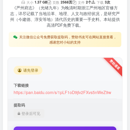
1.37 GB
2568页
2个
3次
大小
页数
文件
下载
《严州府志》（光绪九年）为晚清时期浙江严州地区官修方
志，详尽记载了当地沿革、地理、人文与政经状况，是研究严
州（今建德、淳安等地）清代历史的重要一手史料。本站提供
高清PDF免费下载。
关注微信公众号免费获取提取码，赞助书友可在网站直接查看，
感谢您对小站的支持
请先登录
下载链接
https://pan.baidu.com/s/1pLF1oD9jlv2FXvs5nWeZ9w
提取码
登录后可见