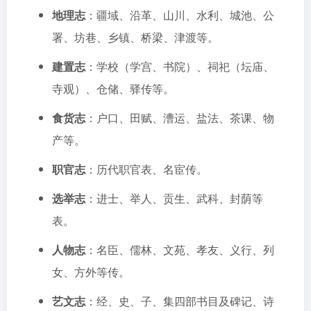
地理志
：疆域、沿革、山川、水利、城池、公
署、坊巷、乡镇、桥梁、津渡等。
建置志
：学校（学宫、书院）、祠祀（坛庙、
寺观）、仓储、驿传等。
食货志
：户口、田赋、漕运、盐法、茶课、物
产等。
职官志
：历代职官表、名宦传。
选举志
：进士、举人、贡生、武科、封荫等
表。
人物志
：名臣、儒林、文苑、孝友、义行、列
女、方外等传。
艺文志
：经、史、子、集四部书目及碑记、诗