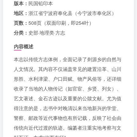
版本：
民国铅印本
地区：
浙江省宁波府奉化县（今宁波市奉化区）
页数：
508页（双面印刷，即254叶）
分类：
史部·地理类·方志
内容概述
本志以传统方志体例，全面记录了剡源乡的自然与
人文情况。其内容不仅涵盖常见的建置沿革、山川
形胜、水利津梁、户口田赋、物产风俗等，还详细
收录了当地的人物传记（如官宦、乡贤、列女）、
艺文著述、金石古迹以及重要的公牍文献。尤为值
得注意的是，志书中对晚清以来当地新兴的学堂、
警察、邮政等近代事物也有所记载，反映了社会由
传统向近代过渡的轨迹。编纂者注重实地考察与文