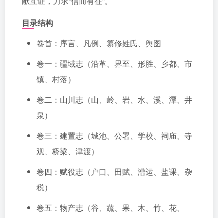
献互证，力求“信而有征”。
目录结构
卷首：序言、凡例、纂修姓氏、舆图
卷一：疆域志（沿革、界至、形胜、乡都、市
镇、村落）
卷二：山川志（山、岭、岩、水、溪、潭、井
泉）
卷三：建置志（城池、公署、学校、祠庙、寺
观、桥梁、津渡）
卷四：赋役志（户口、田赋、漕运、盐课、杂
税）
卷五：物产志（谷、蔬、果、木、竹、花、