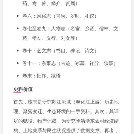
药、禽、兽、鳞介、货属）
卷六：风俗志（习尚、岁时、礼仪）
卷七至卷九：人物志（名宦、乡贤、儒林、文
苑、孝友、义行、列女等）
卷十：艺文志（书目、碑记、诗文）
卷十一：杂事志（古迹、冢墓、祥异、轶事）
卷末：旧序、跋语
史料价值
首先，该志是研究剡江流域（奉化江上游）历史地
理、聚落变迁、生态环境的一手资料。其次，其详
尽的赋役、物产记载，为研究晚清浙东农村经济结
构、土地关系与民生状况提供了数据支撑。再者，