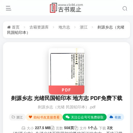
首页
古籍资源库
地方志
浙江
剡源乡志（光绪
民国铅印本）
PDF
剡源乡志 光绪民国铅印本 地方志 PDF免费下载
剡源乡志（光绪 民国铅印本）.pdf
浙江
助站书友直接查看
关注公众号可免费获取
有效
227.5 MB
508页
1个
2次
大小
页数
文件
下载