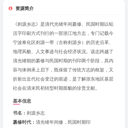
资源简介
《剡源乡志》是清代光绪年间纂修、民国时期以铅
活字印刷方式刊行的一部浙江地方志，专门记载今
宁波奉化区剡源一带（古称剡源乡）的历史沿革、
地理风貌、人文事迹与社会经济状况。该志跨越了
清光绪朝的纂修与民国时期的刊印两个阶段，其内
容与体例承上启下，既保留了传统方志的框架，又
折射出近代社会变迁的痕迹，是了解浙东地区基层
社会在清末民初转型时期面貌的珍贵文献。
基本信息
书名：
剡源乡志
纂修时代：
清光绪年间修，民国时期印