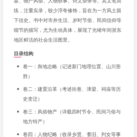
梁、物产风俗、人物轶事、诗文杂录等。其文笔简
练，注重实录，较少浮夸修饰，旨在为一方风土留
下信史。书中对市井生活、岁时节俗、民间信仰等
细节的描写，尤为生动具体，展现了光绪年间浙东
地区鲜活的社会生活图景。
目录结构
卷一：舆地志略（记述新门地理位置、山川形
胜）
卷二：建置沿革（考述街巷、津梁、祠庙等历
史变迁）
卷三：风俗物产（详载四时节令、民间习俗与
地方特产）
卷四：人物纪略（收录乡贤、耆旧、列女等事