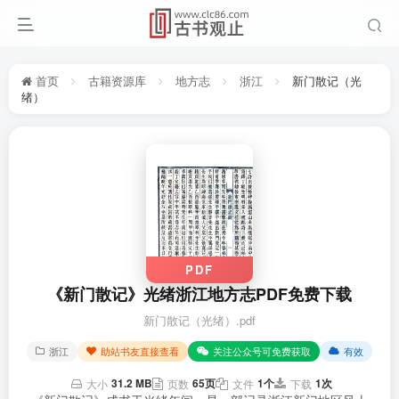
首页
古籍资源库
地方志
浙江
新门散记（光
绪）
PDF
《新门散记》光绪浙江地方志PDF免费下载
新门散记（光绪）.pdf
浙江
助站书友直接查看
关注公众号可免费获取
有效
31.2 MB
65页
1个
1次
大小
页数
文件
下载