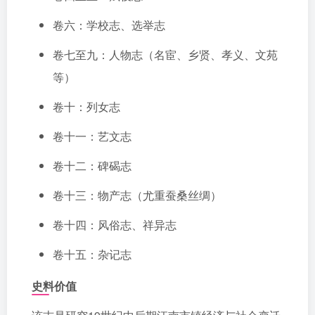
卷六：学校志、选举志
卷七至九：人物志（名宦、乡贤、孝义、文苑
等）
卷十：列女志
卷十一：艺文志
卷十二：碑碣志
卷十三：物产志（尤重蚕桑丝绸）
卷十四：风俗志、祥异志
卷十五：杂记志
史料价值