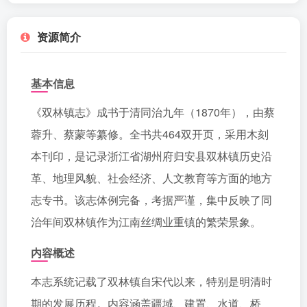
资源简介
基本信息
《双林镇志》成书于清同治九年（1870年），由蔡
蓉升、蔡蒙等纂修。全书共464双开页，采用木刻
本刊印，是记录浙江省湖州府归安县双林镇历史沿
革、地理风貌、社会经济、人文教育等方面的地方
志专书。该志体例完备，考据严谨，集中反映了同
治年间双林镇作为江南丝绸业重镇的繁荣景象。
内容概述
本志系统记载了双林镇自宋代以来，特别是明清时
期的发展历程。内容涵盖疆域、建置、水道、桥