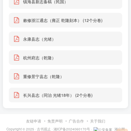
镇海县新志备稿（民国）
敕修浙江通志（雍正 乾隆刻本） (12个分卷)
永康县志（光绪）
杭州府志（乾隆）
重修景宁县志（乾隆）
长兴县志（同治 光绪18年） (2个分卷)
友链申请
免责声明
广告合作
关于我们
Copyright © 2025 ·
古书观止
·
湘ICP备2024060170号
·
湘公网