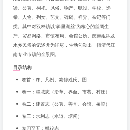
梁、公署、祠祀、风俗、物产、赋役、学校、选
举、人物、列女、艺文、碑碣、祥异、杂记等门
类。其中对双林镇以“辑里湖丝”为核心的丝绸生
产、贸易网络、市镇布局、会馆公所、慈善组织及
水乡民俗的记述尤为详尽，生动勾勒出一幅清代江
南专业市镇的全景图。
目录结构
卷首：序、凡例、纂修姓氏、图
卷一：疆域志（沿革、界至、市巷、村庄）
卷二：建置志（公署、善堂、会馆、桥梁）
卷三：水利志（水道、塘闸）
卷四至五：赋役志