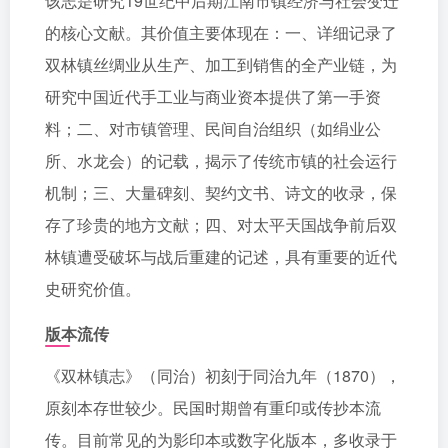
该志是研究19世纪中后期江南市镇经济与社会变迁
的核心文献。其价值主要体现在：一、详细记录了
双林镇丝绸业从生产、加工到销售的全产业链，为
研究中国近代手工业与商业资本提供了第一手资
料；二、对市镇管理、民间自治组织（如绢业公
所、水龙会）的记载，揭示了传统市镇的社会运行
机制；三、大量碑刻、契约文书、诗文的收录，保
存了珍贵的地方文献；四、对太平天国战争前后双
林镇遭受破坏与战后重建的记述，具有重要的近代
史研究价值。
版本流传
《双林镇志》（同治）初刻于同治九年（1870），
原刻本存世较少。民国时期曾有重印或传抄本流
传。目前常见的为影印本或数字化版本，多收录于