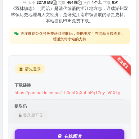
227.9 MB
464页
1个
8次
大小
页数
文件
下载
《双林镇志》（同治）是清代编纂的浙江地方志，详载湖州双
林镇历史地理与人文经济，是研究江南市镇发展的珍贵史料。
本站提供PDF免费下载。
关注微信公众号免费获取提取码，赞助书友可在网站直接查看，
感谢您对小站的支持
请先登录
下载链接
https://pan.baidu.com/s/1h0qbDqXaLhPg17qy_V0X1g
提取码
登录后可见
在线阅读