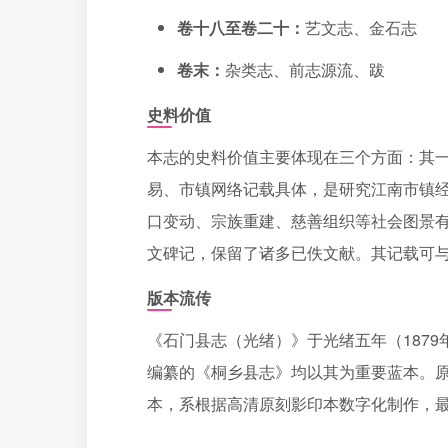
卷十八至卷二十：
艺文志、金石志
卷末：
杂类志、前志源流、跋
史料价值
本志的史料价值主要体现在三个方面：其
易、市镇网络记载具体，是研究江南市镇
口变动、宗族重建、慈善组织等社会图景
文碑记，保留了诸多已佚文献。其记载可
版本流传
《石门县志（光绪）》于光绪五年（187
编纂的《桐乡县志》均以其为重要蓝本。
本，系根据高清原刻影印本数字化制作，