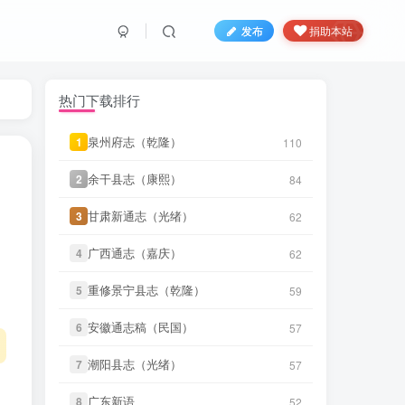
发布
捐助本站
热门下载排行
泉州府志（乾隆）
泉州府志（乾隆）
1
1
110
110
微信书友
下载
《天门县志（道
3 小时前
光）》
微信访客免费下载
余干县志（康熙）
余干县志（康熙）
2
2
84
84
微信书友
下载
《沈阳县志（民
3 小时前
甘肃新通志（光绪）
甘肃新通志（光绪）
3
3
62
62
国）》
微信访客免费下载
广西通志（嘉庆）
广西通志（嘉庆）
4
4
62
62
微信书友
下载
《叙州府志（光
5 小时前
绪）》
微信访客免费下载
重修景宁县志（乾隆）
重修景宁县志（乾隆）
5
5
59
59
微信书友
下载
《遂溪县志（道
7 小时前
安徽通志稿（民国）
安徽通志稿（民国）
6
6
57
57
光）》
微信访客免费下载
潮阳县志（光绪）
潮阳县志（光绪）
7
7
57
57
微信书友
下载
《山东通志（宣
11 小时前
统）》
微信访客免费下载
微信书友
下载
《天门县志（道
3 小时前
广东新语
广东新语
8
8
52
52
光）》