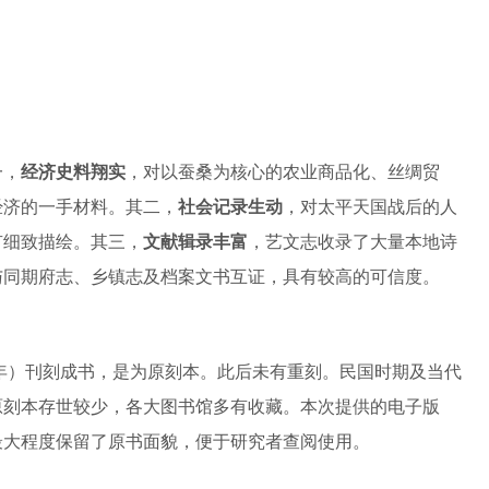
一，
经济史料翔实
，对以蚕桑为核心的农业商品化、丝绸贸
经济的一手材料。其二，
社会记录生动
，对太平天国战后的人
有细致描绘。其三，
文献辑录丰富
，艺文志收录了大量本地诗
与同期府志、乡镇志及档案文书互证，具有较高的可信度。
9年）刊刻成书，是为原刻本。此后未有重刻。民国时期及当代
原刻本存世较少，各大图书馆多有收藏。本次提供的电子版
最大程度保留了原书面貌，便于研究者查阅使用。