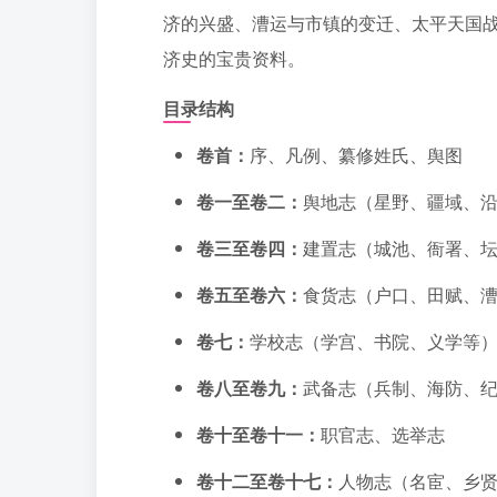
济的兴盛、漕运与市镇的变迁、太平天国
济史的宝贵资料。
目录结构
卷首：
序、凡例、纂修姓氏、舆图
卷一至卷二：
舆地志（星野、疆域、
卷三至卷四：
建置志（城池、衙署、
卷五至卷六：
食货志（户口、田赋、
卷七：
学校志（学宫、书院、义学等
卷八至卷九：
武备志（兵制、海防、
卷十至卷十一：
职官志、选举志
卷十二至卷十七：
人物志（名宦、乡