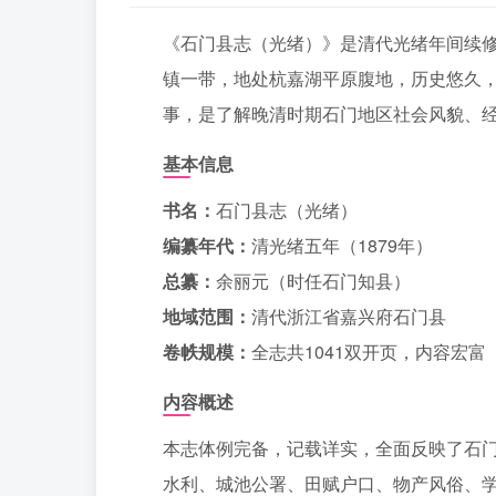
《石门县志（光绪）》是清代光绪年间续
镇一带，地处杭嘉湖平原腹地，历史悠久
事，是了解晚清时期石门地区社会风貌、
基本信息
书名：
石门县志（光绪）
编纂年代：
清光绪五年（1879年）
总纂：
余丽元（时任石门知县）
地域范围：
清代浙江省嘉兴府石门县
卷帙规模：
全志共1041双开页，内容宏富
内容概述
本志体例完备，记载详实，全面反映了石
水利、城池公署、田赋户口、物产风俗、