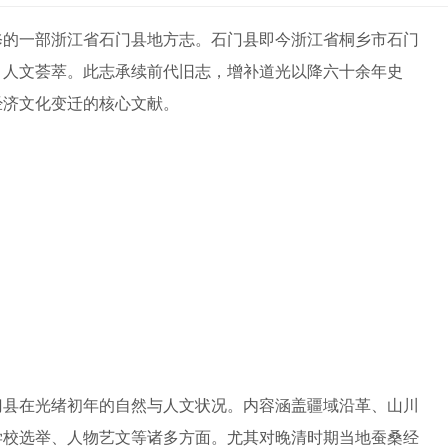
修的一部浙江省石门县地方志。石门县即今浙江省桐乡市石门
，人文荟萃。此志承续前代旧志，增补道光以降六十余年史
经济文化变迁的核心文献。
门县在光绪初年的自然与人文状况。内容涵盖疆域沿革、山川
学校选举、人物艺文等诸多方面。尤其对晚清时期当地蚕桑经