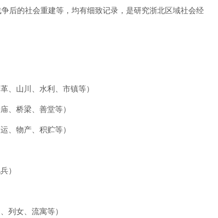
战争后的社会重建等，均有细致记录，是研究浙北区域社会经
沿革、山川、水利、市镇等）
坛庙、桥梁、善堂等）
漕运、物产、积贮等）
）
纪兵）
贤、列女、流寓等）