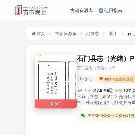
古籍资源库
使用指南
首页
古籍资源库
地方志
浙江
石
石门县志（光绪）PD
石门县志（光绪）.pdf
浙江
助站书友直接查看
大小
517.8 MB
页数
1041
《石门县志（光绪）》是清代
料，对研究晚清浙北社会具有重
PDF
关注微信公众号免费获取提