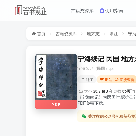
古籍资源库
使用指南
首页
古籍资源库
地方志
浙江
宁
宁海续记 民国 地方
宁海续记（民国）.pdf
浙江
助站书友直接查看
大小
26.7 MB
页数
65页
《宁海续记》为民国时期浙江
PDF免费下载。
PDF
关注微信公众号免费获取提