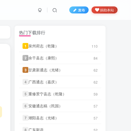
发布
捐助本站
热门下载排行
泉州府志（乾隆）
泉州府志（乾隆）
1
1
110
110
余干县志（康熙）
余干县志（康熙）
2
2
84
84
甘肃新通志（光绪）
甘肃新通志（光绪）
3
3
62
62
微信书友
下载
《永年县志（康
8 分前
熙）》
微信访客免费下载
广西通志（嘉庆）
广西通志（嘉庆）
4
4
62
62
微信书友
下载
《广东图说》
重修景宁县志（乾隆）
重修景宁县志（乾隆）
5
5
59
59
2 小时前
微信访客免费下载
安徽通志稿（民国）
安徽通志稿（民国）
6
6
57
57
微信书友
下载
《颜神镇志（康
2 小时前
熙）》
微信访客免费下载
潮阳县志（光绪）
潮阳县志（光绪）
7
7
57
57
微信书友
下载
《续纂扬州府志（同
广东新语
广东新语
8
8
52
52
6 小时前