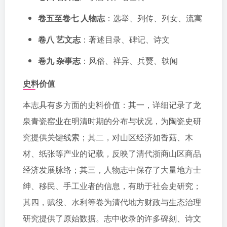
卷五至卷七 人物志
：选举、列传、列女、流寓
卷八 艺文志
：著述目录、碑记、诗文
卷九 杂事志
：风俗、祥异、兵燹、轶闻
史料价值
本志具有多方面的史料价值：其一，详细记录了龙
泉青瓷窑业在明清时期的分布与状况，为陶瓷史研
究提供关键线索；其二，对山区经济如香菇、木
材、纸张等产业的记载，反映了清代浙商山区商品
经济发展脉络；其三，人物志中保存了大量地方士
绅、移民、手工业者的信息，有助于社会史研究；
其四，赋役、水利等卷为清代地方财政与生态治理
研究提供了原始数据。志中收录的许多碑刻、诗文