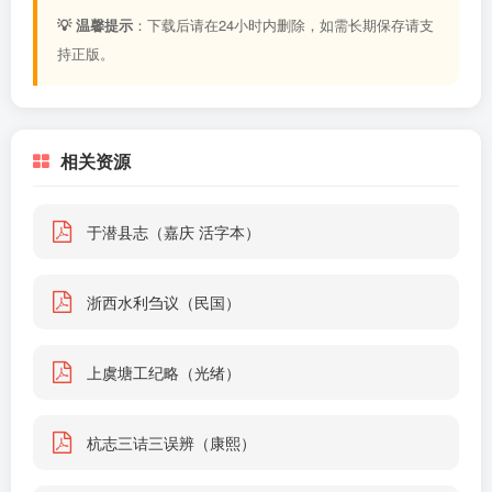
💡 温馨提示
：下载后请在24小时内删除，如需长期保存请支
持正版。
相关资源
于潜县志（嘉庆 活字本）
浙西水利刍议（民国）
上虞塘工纪略（光绪）
杭志三诘三误辨（康熙）