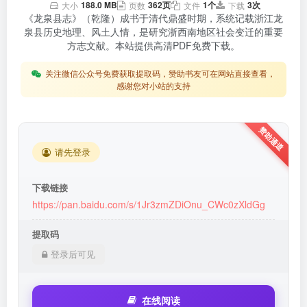
188.0 MB
362页
1个
3次
大小
页数
文件
下载
《龙泉县志》（乾隆）成书于清代鼎盛时期，系统记载浙江龙
泉县历史地理、风土人情，是研究浙西南地区社会变迁的重要
方志文献。本站提供高清PDF免费下载。
关注微信公众号免费获取提取码，赞助书友可在网站直接查看，
感谢您对小站的支持
请先登录
下载链接
https://pan.baidu.com/s/1Jr3zmZDiOnu_CWc0zXldGg
提取码
登录后可见
在线阅读