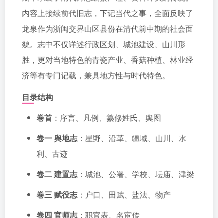
内容上接续前代旧志，下记当代之事，全面反映了
龙泉作为浙闽交界山区县份在清代前中期的社会面
貌。志中不仅详述行政区划、城池建设、山川形
胜，更对当地特色的青瓷产业、香菇种植、林业经
济等有专门记载，兼具地方性与时代特色。
目录结构
卷首
：序言、凡例、纂修姓氏、舆图
卷一 舆地志
：星野、沿革、疆域、山川、水
利、古迹
卷二 建置志
：城池、公署、学校、坛庙、津梁
卷三 赋役志
：户口、田赋、盐法、物产
卷四 官师志
：职官表、名宦传