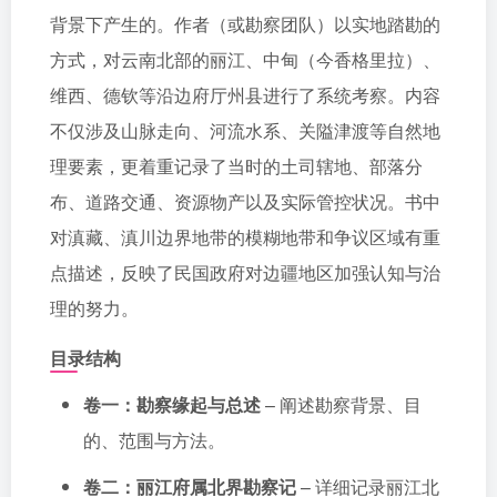
背景下产生的。作者（或勘察团队）以实地踏勘的
方式，对云南北部的丽江、中甸（今香格里拉）、
维西、德钦等沿边府厅州县进行了系统考察。内容
不仅涉及山脉走向、河流水系、关隘津渡等自然地
理要素，更着重记录了当时的土司辖地、部落分
布、道路交通、资源物产以及实际管控状况。书中
对滇藏、滇川边界地带的模糊地带和争议区域有重
点描述，反映了民国政府对边疆地区加强认知与治
理的努力。
目录结构
卷一：勘察缘起与总述
– 阐述勘察背景、目
的、范围与方法。
卷二：丽江府属北界勘察记
– 详细记录丽江北