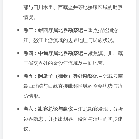
部与四川木里、西藏盐井等地接壤区域的勘察
情况。
卷三：维西厅属北界勘察记
– 重点描述澜沧
江、怒江上游流域的边界地理与民族状况。
卷四：中甸厅属北界勘察记
– 聚焦滇、川、藏
三省交界处的金沙江流域及中间地带。
卷五：阿墩子（德钦）等处勘察记
– 记载云南
最西北端与西藏直接毗邻区域的险要地势与边
防情形。
卷六：勘察总论与建议
– 汇总勘察发现，分析
边界隐患，并提出划界、设防与治理的初步建
议。