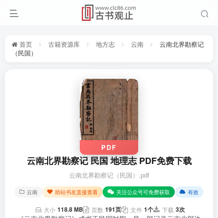
首页
古籍资源库
地方志
云南
云南北界勘察记
（民国）
PDF
云南北界勘察记 民国 地理志 PDF免费下载
云南北界勘察记（民国）.pdf
云南
助站书友直接查看
关注公众号可免费获取
有效
118.8 MB
191页
1个
3次
大小
页数
文件
下载