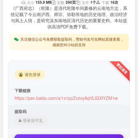
155.9 MB
290页
1个
16次
大小
页数
文件
下载
《广西府志》（乾隆）是清代乾隆年间纂修的云南地方志，系
统记载了今云南泸西、师宗、弥勒等地的历史地理、政治经济
与风土人情，是研究滇东南地区清代历史的重要史料。本站提
供高清PDF免费下载。
关注微信公众号免费获取提取码，赞助书友可在网站直接查看，
感谢您对小站的支持
请先登录
下载链接
https://pan.baidu.com/s/1x1pzZvzvyAqVLlGXiYZM1w
提取码
登录后可见