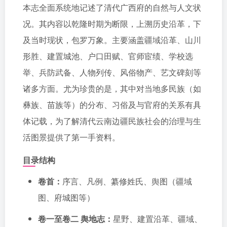
本志全面系统地记述了清代广西府的自然与人文状
况。其内容以乾隆时期为断限，上溯历史沿革，下
及当时现状，包罗万象。主要涵盖疆域沿革、山川
形胜、建置城池、户口田赋、官师宦绩、学校选
举、兵防武备、人物列传、风俗物产、艺文碑刻等
诸多方面。尤为珍贵的是，其中对当地多民族（如
彝族、苗族等）的分布、习俗及与官府的关系有具
体记载，为了解清代云南边疆民族社会的治理与生
活图景提供了第一手资料。
目录结构
卷首：
序言、凡例、纂修姓氏、舆图（疆域
图、府城图等）
卷一至卷二 舆地志：
星野、建置沿革、疆域、