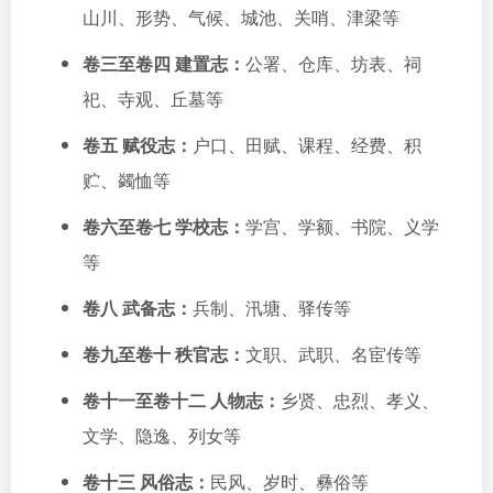
山川、形势、气候、城池、关哨、津梁等
卷三至卷四 建置志：
公署、仓库、坊表、祠
祀、寺观、丘墓等
卷五 赋役志：
户口、田赋、课程、经费、积
贮、蠲恤等
卷六至卷七 学校志：
学宫、学额、书院、义学
等
卷八 武备志：
兵制、汛塘、驿传等
卷九至卷十 秩官志：
文职、武职、名宦传等
卷十一至卷十二 人物志：
乡贤、忠烈、孝义、
文学、隐逸、列女等
卷十三 风俗志：
民风、岁时、彝俗等