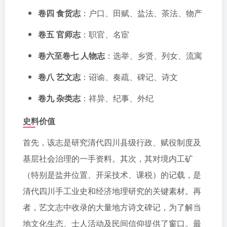
卷四 食货志
：户口、田赋、盐法、茶法、物产
卷五 官师志
：职官、名宦
卷六至卷七 人物志
：选举、乡贤、列女、流寓
卷八 艺文志
：诏谕、奏疏、碑记、诗文
卷九 杂类志
：祥异、纪事、外纪
史料价值
首先，该志是研究清代四川县级行政、赋役制度及
基层社会治理的一手资料。其次，其对境内工矿
（特别是盐井位置、开采技术、课税）的记载，是
清代四川手工业史和经济地理研究的关键素材。再
者，艺文志中收录的大量地方诗文碑记，为了解当
地文化生态、士人活动及民间信仰提供了窗口。最