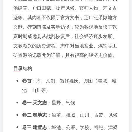
池建置、户口田赋、物产风俗、官师人物、艺文古
迹等。其内容不仅限于官方文书，还广泛采撷地方
文献、碑刻谱牒及实地访谈，较为客观地反映了乾
嘉时期威远县从战乱恢复后，社会经济逐步发展、
文教渐兴的历史进程。志中对当地盐业、煤铁等工
矿资源的记载尤为详细，具有很高的经济史价值。
目录结构
卷首
：序、凡例、纂修姓氏、舆图（疆域、城
池、山川等）
卷一 天文志
：星野、气候
卷二 舆地志
：沿革、疆域、山川、古迹、风俗
卷三 建置志
：城池、公署、学校、祠祀、津梁