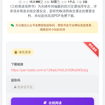
15.3 MB
32页
1个
2次
大小
页数
文件
下载
《江程蜀道现势书》为光绪年间编纂的四川交通地理专志，详
录清末蜀道水陆交通实况，是研究晚清西南交通史的重要史
料。本站提供高清PDF免费下载。
关注微信公众号免费获取提取码，赞助书友可在网站直接查看，
感谢您对小站的支持
请先登录
下载链接
https://pan.baidu.com/s/128qdJ1k0L2nIDAubNQnjrg
提取码
登录后可见
在线阅读