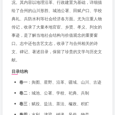
况。其内容以地理沿革、行政建置为基础，详细描
绘了合州的山川形胜、城池公署、田赋户口、学校
典礼、兵防水利等社会经济各方面。尤为注重人物
传记，收录了大量本地官宦、乡贤、孝义、列女的
事迹，是了解当地社会结构与价值观念的重要窗
口。志中还包含艺文志，收录了与合州相关的诗
文、碑记、著述目录，保留了珍贵的文学与历史文
献。
目录结构
卷一
：舆图、星野、沿革、疆域、山川、古迹
卷二
：城池、公署、学校、祀典、兵制
卷三
：赋役、盐法、茶法、榷政、积贮
卷四
：水利、津梁、铺递、风俗、物产