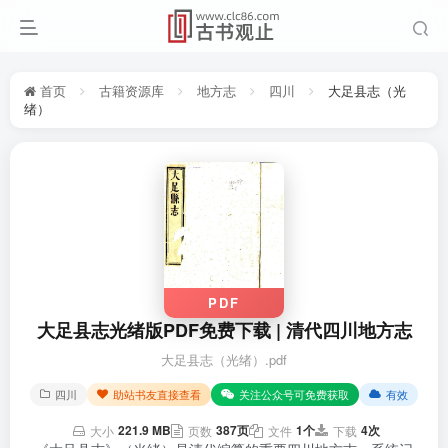
首页
古籍资源库
地方志
四川
大足县志（光
绪）
PDF
大足县志光绪版PDF免费下载 | 清代四川地方志
大足县志（光绪）.pdf
四川
助站书友直接查看
关注公众号可免费获取
有效
221.9 MB
387页
1个
4次
大小
页数
文件
下载