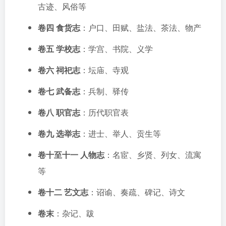
古迹、风俗等
卷四 食货志
：户口、田赋、盐法、茶法、物产
卷五 学校志
：学宫、书院、义学
卷六 祠祀志
：坛庙、寺观
卷七 武备志
：兵制、驿传
卷八 职官志
：历代职官表
卷九 选举志
：进士、举人、贡生等
卷十至十一 人物志
：名宦、乡贤、列女、流寓
等
卷十二 艺文志
：诏谕、奏疏、碑记、诗文
卷末
：杂记、跋