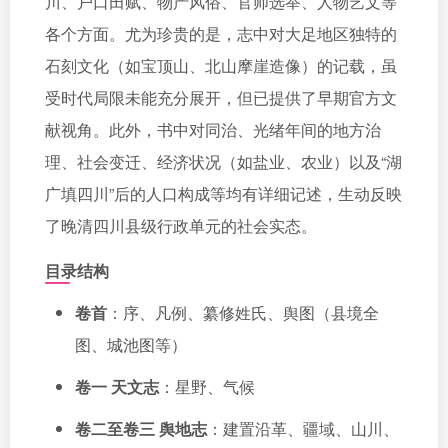
川、户口田赋、物产风俗、官师选举、人物艺文等
各个方面。尤为珍贵的是，志中对大足地区独特的
石刻文化（如宝顶山、北山摩崖造像）的记载，虽
受时代局限未能充分展开，但已提供了早期官方文
献视角。此外，书中对同治、光绪年间的地方治
理、社会变迁、经济状况（如盐业、农业）以及“湖
广填四川”后的人口构成等均有详细记述，生动反映
了晚清四川县级行政单元的社会实态。
目录结构
卷首
：序、凡例、纂修姓氏、舆图（县境全
图、城池图等）
卷一 天文志
：星野、气候
卷二至卷三 舆地志
：建置沿革、疆域、山川、