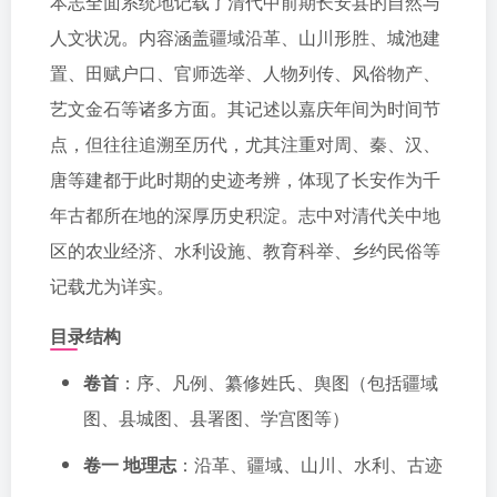
本志全面系统地记载了清代中前期长安县的自然与
人文状况。内容涵盖疆域沿革、山川形胜、城池建
置、田赋户口、官师选举、人物列传、风俗物产、
艺文金石等诸多方面。其记述以嘉庆年间为时间节
点，但往往追溯至历代，尤其注重对周、秦、汉、
唐等建都于此时期的史迹考辨，体现了长安作为千
年古都所在地的深厚历史积淀。志中对清代关中地
区的农业经济、水利设施、教育科举、乡约民俗等
记载尤为详实。
目录结构
卷首
：序、凡例、纂修姓氏、舆图（包括疆域
图、县城图、县署图、学宫图等）
卷一 地理志
：沿革、疆域、山川、水利、古迹