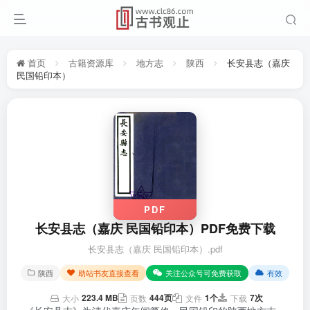
首页
古籍资源库
地方志
陕西
长安县志（嘉庆
民国铅印本）
PDF
长安县志（嘉庆 民国铅印本）PDF免费下载
长安县志（嘉庆 民国铅印本）.pdf
陕西
助站书友直接查看
关注公众号可免费获取
有效
223.4 MB
444页
1个
7次
大小
页数
文件
下载