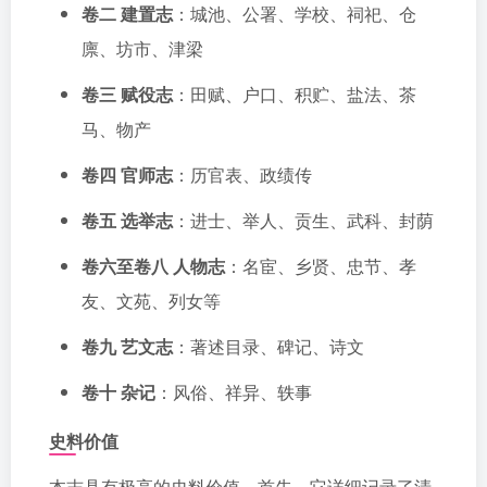
卷二 建置志
：城池、公署、学校、祠祀、仓
廪、坊市、津梁
卷三 赋役志
：田赋、户口、积贮、盐法、茶
马、物产
卷四 官师志
：历官表、政绩传
卷五 选举志
：进士、举人、贡生、武科、封荫
卷六至卷八 人物志
：名宦、乡贤、忠节、孝
友、文苑、列女等
卷九 艺文志
：著述目录、碑记、诗文
卷十 杂记
：风俗、祥异、轶事
史料价值
本志具有极高的史料价值。首先，它详细记录了清