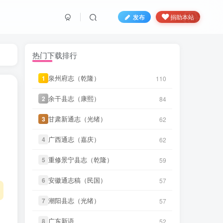
发布
捐助本站
热门下载排行
泉州府志（乾隆）
泉州府志（乾隆）
1
1
110
110
微信书友
下载
《续纂扬州府志（同
余干县志（康熙）
余干县志（康熙）
2
2
84
84
3 小时前
治）》
微信访客免费下载
甘肃新通志（光绪）
甘肃新通志（光绪）
3
3
62
62
微信书友
下载
《渠县志（民国）》
3 小时前
微信访客免费下载
广西通志（嘉庆）
广西通志（嘉庆）
4
4
62
62
微信书友
下载
《正定府志（乾
。
重修景宁县志（乾隆）
重修景宁县志（乾隆）
5
5
59
59
3 小时前
隆）》
微信访客免费下载
安徽通志稿（民国）
安徽通志稿（民国）
6
6
57
57
微信书友
下载
《独山县志（民
4 小时前
国）》
微信访客免费下载
潮阳县志（光绪）
潮阳县志（光绪）
7
7
57
57
微信书友
下载
《泰顺分疆录（同
广东新语
广东新语
8
8
52
52
4 小时前