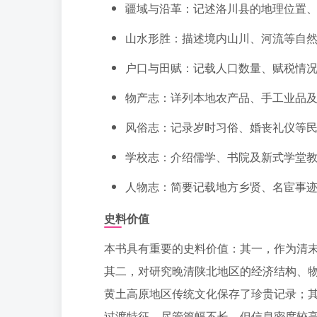
疆域与沿革：记述洛川县的地理位置
山水形胜：描述境内山川、河流等自
户口与田赋：记载人口数量、赋税情
物产志：详列本地农产品、手工业品
风俗志：记录岁时习俗、婚丧礼仪等
学校志：介绍儒学、书院及新式学堂
人物志：简要记载地方乡贤、名宦事
史料价值
本书具有重要的史料价值：其一，作为清
其二，对研究晚清陕北地区的经济结构、
黄土高原地区传统文化保存了珍贵记录；
过渡特征。尽管篇幅不长，但信息密度较