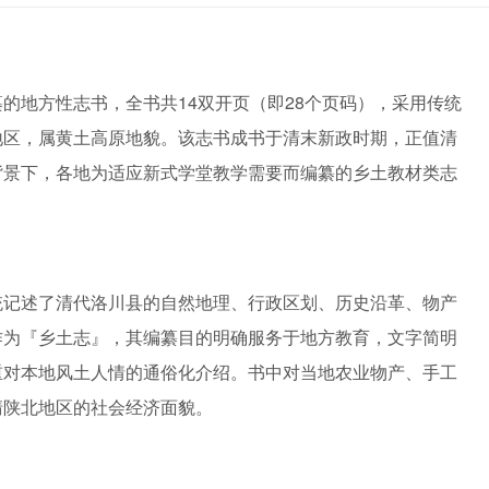
的地方性志书，全书共14双开页（即28个页码），采用传统
地区，属黄土高原地貌。该志书成书于清末新政时期，正值清
背景下，各地为适应新式学堂教学需要而编纂的乡土教材类志
统记述了清代洛川县的自然地理、行政区划、历史沿革、物产
作为『乡土志』，其编纂目的明确服务于地方教育，文字简明
重对本地风土人情的通俗化介绍。书中对当地农业物产、手工
清陕北地区的社会经济面貌。