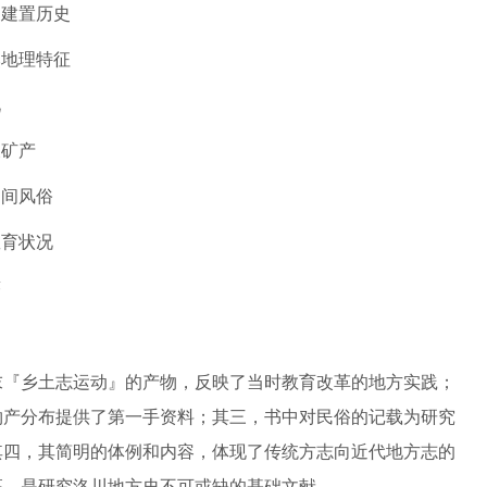
、建置历史
然地理特征
况
及矿产
民间风俗
教育状况
迹
末『乡土志运动』的产物，反映了当时教育改革的地方实践；
物产分布提供了第一手资料；其三，书中对民俗的记载为研究
其四，其简明的体例和内容，体现了传统方志向近代地方志的
高，是研究洛川地方史不可或缺的基础文献。