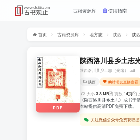
古籍资源库
使用指南
首页
古籍资源库
地方志
陕西
陕
陕西洛川县乡土志光
陕西洛川县乡土志（光绪）.pdf
陕西
助站书友直接查看
大小
3.8 MB
页数
14页
《陕西洛川县乡土志》成书于
本站提供高清PDF免费下载。
PDF
关注微信公众号免费获取提