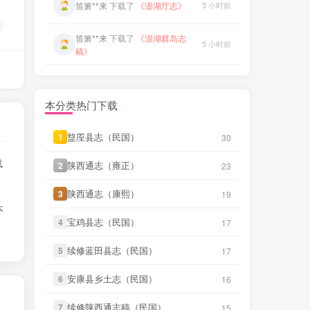
笛箫**来
下载了
《东槎纪略（同
笛箫**来
下载了
《澎湖群岛志
5 小时前
5 小时前
治）》
稿》
笛箫**来
下载了
《淡水厅志（同
笛箫**来
下载了
《康熙台湾府
5 小时前
5 小时前
治）》
志》
笛箫**来
下载了
《丹噶尔厅志
笛箫**来
下载了
《甲午新修台湾
5 小时前
5 小时前
（光绪）》
澎湖志》
本分类热门下载
微信书友
下载
《续纂扬州府志（同
笛箫**来
下载了
《海东札记（乾
盩厔县志（民国）
盩厔县志（民国）
3 小时前
1
1
30
30
5 小时前
治）》
微信访客免费下载
隆）》
载
陕西通志（雍正）
陕西通志（雍正）
2
2
23
23
微信书友
下载
《渠县志（民国）》
笛箫**来
下载了
《东瀛识略（同
5 小时前
3 小时前
治）》
微信访客免费下载
陕西通志（康熙）
陕西通志（康熙）
3
3
19
19
本
笛箫**来
下载了
《东槎纪略（同
微信书友
下载
《正定府志（乾
5 小时前
宝鸡县志（民国）
宝鸡县志（民国）
3 小时前
4
4
17
17
治）》
隆）》
微信访客免费下载
续修蓝田县志（民国）
续修蓝田县志（民国）
5
5
17
17
笛箫**来
下载了
《淡水厅志（同
微信书友
下载
《独山县志（民
5 小时前
4 小时前
治）》
国）》
微信访客免费下载
安康县乡土志（民国）
安康县乡土志（民国）
6
6
16
16
笛箫**来
下载了
《丹噶尔厅志
微信书友
下载
《泰顺分疆录（同
5 小时前
续修陕西通志稿（民国）
续修陕西通志稿（民国）
4 小时前
7
7
15
15
（光绪）》