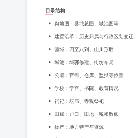
目录结构
舆地图：县域总图、城池图等
建置沿革：历史归属与行政区划变迁
疆域：四至八到、山川形胜
城池：城郭修建、街坊布局
公署：官衙、仓库、监狱等位置
学校：学宫、书院、教育情况
祠祀：坛庙、寺观祭祀
田赋：户口、田地、税粮数额
物产：地方特产与资源