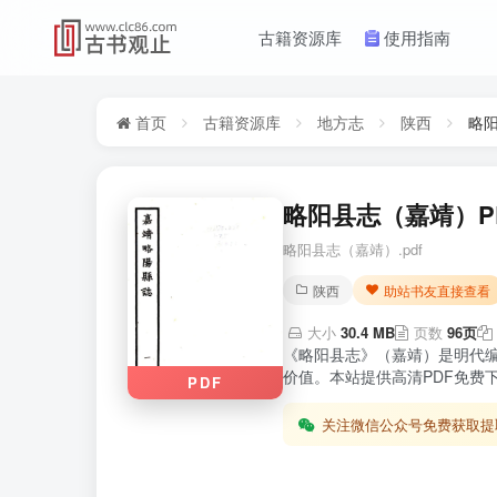
古籍资源库
使用指南
首页
古籍资源库
地方志
陕西
略
略阳县志（嘉靖）P
略阳县志（嘉靖）.pdf
陕西
助站书友直接查看
大小
30.4 MB
页数
96页
《略阳县志》（嘉靖）是明代
价值。本站提供高清PDF免费
PDF
关注微信公众号免费获取提