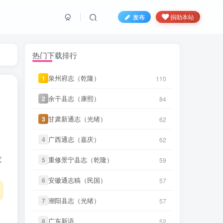
发布
捐助本站
热门下载排行
泉州府志（乾隆）
泉州府志（乾隆）
1
1
110
110
余干县志（康熙）
余干县志（康熙）
2
2
84
84
甘肃新通志（光绪）
甘肃新通志（光绪）
3
3
62
62
微信书友
下载
《天门县志（道
3 小时前
广西通志（嘉庆）
广西通志（嘉庆）
光）》
4
4
62
62
微信访客免费下载
究
重修景宁县志（乾隆）
重修景宁县志（乾隆）
5
5
59
59
微信书友
下载
《沈阳县志（民
3 小时前
国）》
微信访客免费下载
安徽通志稿（民国）
安徽通志稿（民国）
6
6
57
57
微信书友
下载
《叙州府志（光
5 小时前
潮阳县志（光绪）
潮阳县志（光绪）
绪）》
7
7
57
57
微信访客免费下载
广东新语
广东新语
8
8
微信书友
下载
《遂溪县志（道
52
52