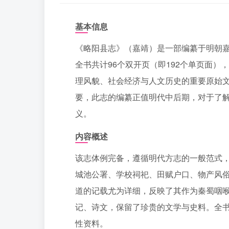
基本信息
《略阳县志》（嘉靖）是一部编纂于明朝嘉
全书共计96个双开页（即192个单页面
理风貌、社会经济与人文历史的重要原始
要，此志的编纂正值明代中后期，对于了
义。
内容概述
该志体例完备，遵循明代方志的一般范式
城池公署、学校祠祀、田赋户口、物产风
道的记载尤为详细，反映了其作为秦蜀咽
记、诗文，保留了珍贵的文学与史料。全
性资料。