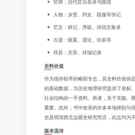
官师：历代官员名录与政绩
人物：乡贤、列女、隐逸等传记
艺文：碑记、序跋、诗词文集录
古迹：陵墓、遗址、坊表等
祥异：灾异、祥瑞记录
史料价值
作为现存较早的略阳专志，其史料价值弥
的基础数据，为历史地理研究提供了坐标
社会结构的一手资料。再者，关于关隘、
重要。此外，书中收录的许多本地碑刻与
史及明清西北边疆史研究而言，此志均为
版本流传