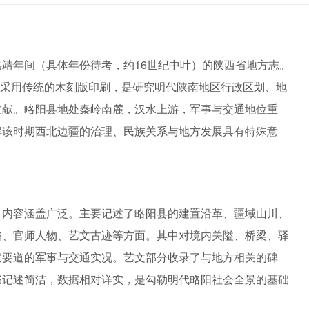
靖年间（具体年份待考，约16世纪中叶）的陕西省地方志。
），采用传统的木刻版印刷，是研究明代陕南地区行政区划、地
文献。略阳县地处秦岭南麓，汉水上游，军事与交通地位重
解该时期西北边疆的治理、民族关系与地方发展具有特殊意
，内容涵盖广泛。主要记述了略阳县的建置沿革、疆域山川、
俗、官师人物、艺文古迹等方面。其中对境内关隘、桥梁、驿
喉要道的军事与交通实况。艺文部分收录了与地方相关的碑
书记述简洁，数据相对详实，是勾勒明代略阳社会全景的基础