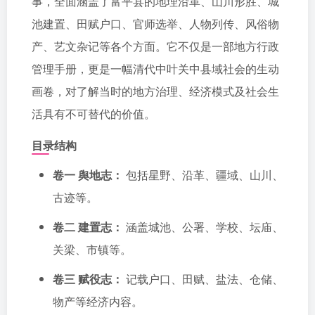
事，全面涵盖了富平县的地理沿革、山川形胜、城
池建置、田赋户口、官师选举、人物列传、风俗物
产、艺文杂记等各个方面。它不仅是一部地方行政
管理手册，更是一幅清代中叶关中县域社会的生动
画卷，对了解当时的地方治理、经济模式及社会生
活具有不可替代的价值。
目录结构
卷一 舆地志：
包括星野、沿革、疆域、山川、
古迹等。
卷二 建置志：
涵盖城池、公署、学校、坛庙、
关梁、市镇等。
卷三 赋役志：
记载户口、田赋、盐法、仓储、
物产等经济内容。