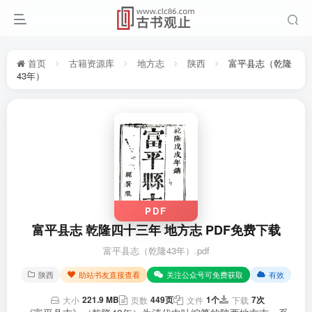
首页
古籍资源库
地方志
陕西
富平县志（乾隆
43年）
PDF
富平县志 乾隆四十三年 地方志 PDF免费下载
富平县志（乾隆43年）.pdf
陕西
助站书友直接查看
关注公众号可免费获取
有效
221.9 MB
449页
1个
7次
大小
页数
文件
下载