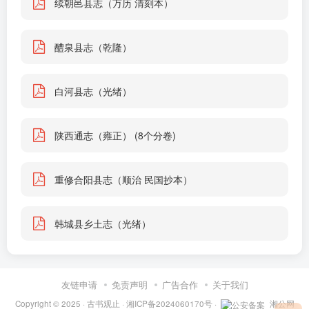
续朝邑县志（万历 清刻本）
醴泉县志（乾隆）
白河县志（光绪）
陕西通志（雍正） (8个分卷)
重修合阳县志（顺治 民国抄本）
韩城县乡土志（光绪）
友链申请
免责声明
广告合作
关于我们
Copyright © 2025 ·
古书观止
·
湘ICP备2024060170号
·
湘公网