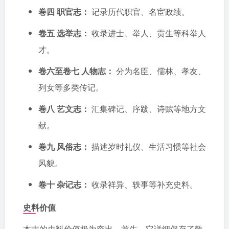
卷四 职官志：
记录历代职官、名宦政绩。
卷五 选举志：
收录进士、举人、贡生等科举人
才。
卷六至卷七 人物志：
分为名臣、儒林、孝友、
列女等多类传记。
卷八 艺文志：
汇集碑记、序跋、诗赋等地方文
献。
卷九 风俗志：
描述岁时礼仪、生活习惯等社会
风貌。
卷十 杂记志：
收录祥异、轶事等补充史料。
史料价值
本志的史料价值极为突出。首先，它详细保存了乾