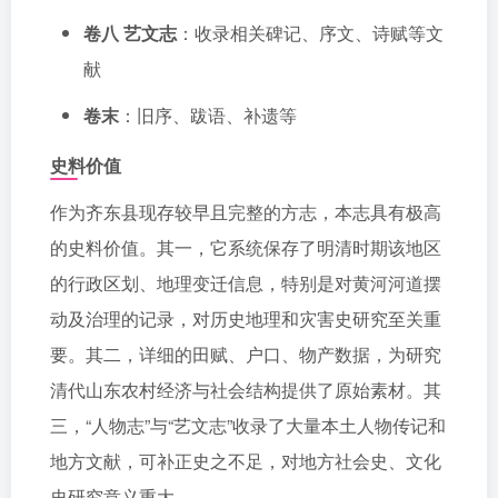
卷八 艺文志
：收录相关碑记、序文、诗赋等文
献
卷末
：旧序、跋语、补遗等
史料价值
作为齐东县现存较早且完整的方志，本志具有极高
的史料价值。其一，它系统保存了明清时期该地区
的行政区划、地理变迁信息，特别是对黄河河道摆
动及治理的记录，对历史地理和灾害史研究至关重
要。其二，详细的田赋、户口、物产数据，为研究
清代山东农村经济与社会结构提供了原始素材。其
三，“人物志”与“艺文志”收录了大量本土人物传记和
地方文献，可补正史之不足，对地方社会史、文化
史研究意义重大。