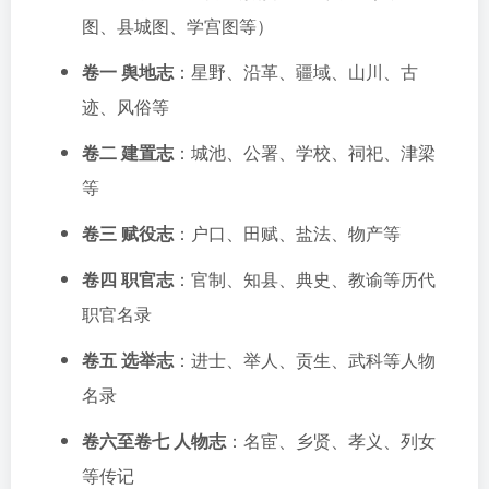
图、县城图、学宫图等）
卷一 舆地志
：星野、沿革、疆域、山川、古
迹、风俗等
卷二 建置志
：城池、公署、学校、祠祀、津梁
等
卷三 赋役志
：户口、田赋、盐法、物产等
卷四 职官志
：官制、知县、典史、教谕等历代
职官名录
卷五 选举志
：进士、举人、贡生、武科等人物
名录
卷六至卷七 人物志
：名宦、乡贤、孝义、列女
等传记