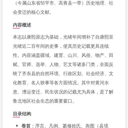
（今属山东省邹平市、高青县一带）历史地理、社
会变迁的核心文献。
内容概述
本志以康熙原志为基础，光绪年间增补了自康熙至
光绪近二百年间的史事，使其历史记载更具连续
性。内容涵盖疆域、建置、山川、风俗、物产、田
赋、官师、选举、人物、艺文等诸多门类，全面反
映了齐东县的自然环境、行政区划、社会经济、文
化教育、名人轶事等各方面情况。其中对黄河水
患、漕运变迁、民生状况的记载尤为具体，是了解
鲁北地区社会生态的重要窗口。
目录结构
卷首
：序言、凡例、纂修姓氏、舆图（县境