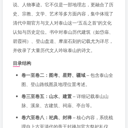
说、人物事迹。它不仅是一部地理志，更融合了历
史、宗教、文学、艺术等多方面内容，集中体现了
清代中期官方与文人对泰山这一“五岳之首”的文化
认知与历史定位。书中对泰山历代建筑（如岱庙、
碧霞祠）、登山盘道、摩崖石刻的记载尤为详尽，
并收录了大量历代文人吟咏泰山的诗文。
目录结构
卷一至卷二：图考、星野、疆域
– 包含泰山全
图、登山路线图及地理位置考述。
卷三至卷五：山水、建置
– 详细记载泰山山
脉、溪泉、古建筑、祠庙、亭台等。
卷六至卷八：祀典、封禅
– 核心内容，系统梳
理自上古至清代的帝王封禅与官方祭祀礼仪、