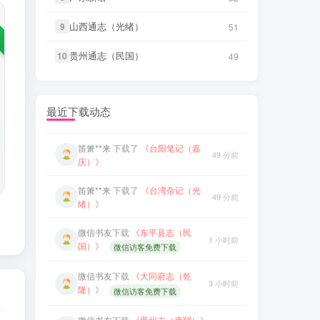
笛箫**来
下载了
《游台湾日记（民
48 分前
国）》
山西通志（光绪）
9
51
笛箫**来
下载了
《续修台湾府志
48 分前
贵州通志（民国）
10
49
（乾隆）》
笛箫**来
下载了
《小琉球漫志（乾
48 分前
隆）》
最近下载动态
笛箫**来
下载了
《台阳笔记（嘉
49 分前
庆）》
笛箫**来
下载了
《台湾杂记（光
49 分前
绪）》
微信书友
下载
《东平县志（民
1 小时前
国）》
微信访客免费下载
微信书友
下载
《大同府志（乾
3 小时前
隆）》
微信访客免费下载
微信书友
下载
《晋州志（康熙）》
4 小时前
微信访客免费下载