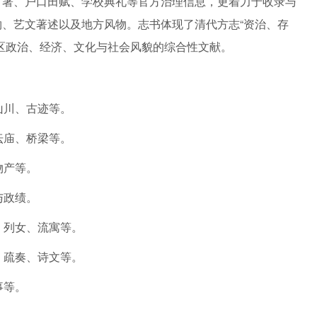
官署、户口田赋、学校典礼等官方治理信息，更着力于收录与
、艺文著述以及地方风物。志书体现了清代方志“资治、存
区政治、经济、文化与社会风貌的综合性文献。
山川、古迹等。
坛庙、桥梁等。
物产等。
与政绩。
、列女、流寓等。
、疏奏、诗文等。
事等。