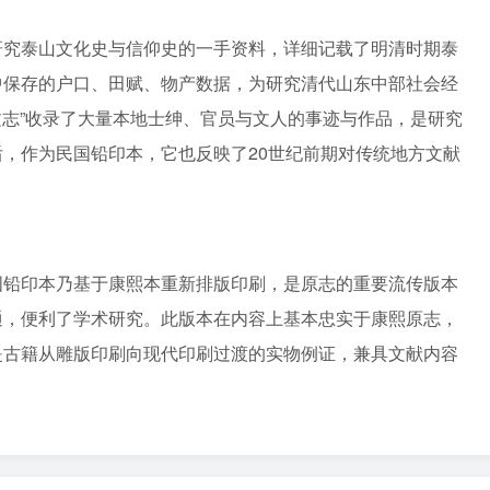
研究泰山文化史与信仰史的一手资料，详细记载了明清时期泰
中保存的户口、田赋、物产数据，为研究清代山东中部社会经
艺文志”收录了大量本地士绅、官员与文人的事迹与作品，是研究
，作为民国铅印本，它也反映了20世纪前期对传统地方文献
国铅印本乃基于康熙本重新排版印刷，是原志的重要流传版本
通，便利了学术研究。此版本在内容上基本忠实于康熙原志，
是古籍从雕版印刷向现代印刷过渡的实物例证，兼具文献内容