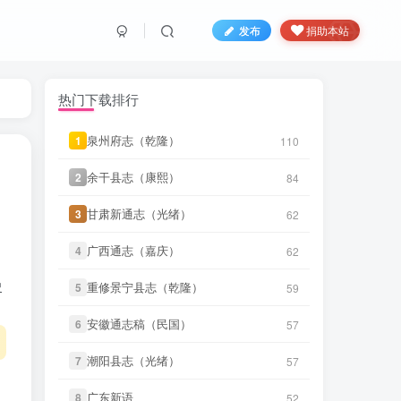
发布
捐助本站
热门下载排行
笛箫**来
下载了
《创修渭源县志
泉州府志（乾隆）
1
110
44 分前
（民国）》
余干县志（康熙）
2
84
笛箫**来
下载了
《成县新志（乾
45 分前
隆）》
甘肃新通志（光绪）
3
62
笛箫**来
下载了
《安西县新志目录
广西通志（嘉庆）
4
62
45 分前
（民国）》
史
重修景宁县志（乾隆）
5
59
笛箫**来
下载了
《安定县志（康
46 分前
熙）》
安徽通志稿（民国）
6
57
笛箫**来
下载了
《诸罗县志（康
47 分前
潮阳县志（光绪）
7
57
熙）》
广东新语
8
52