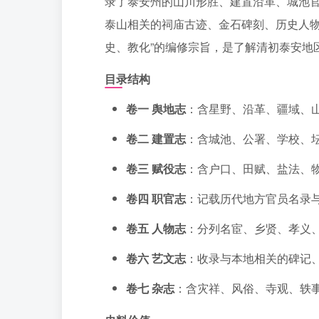
录了泰安州的山川形胜、建置沿革、城池
泰山相关的祠庙古迹、金石碑刻、历史人物
史、教化”的编修宗旨，是了解清初泰安地
目录结构
卷一 舆地志
：含星野、沿革、疆域、
卷二 建置志
：含城池、公署、学校、
卷三 赋役志
：含户口、田赋、盐法、
卷四 职官志
：记载历代地方官员名录
卷五 人物志
：分列名宦、乡贤、孝义
卷六 艺文志
：收录与本地相关的碑记
卷七 杂志
：含灾祥、风俗、寺观、轶