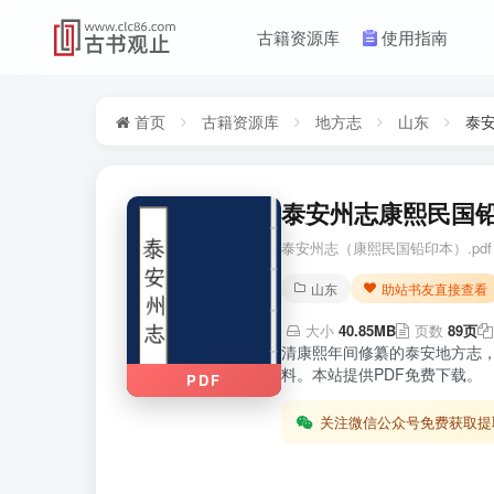
古籍资源库
使用指南
首页
古籍资源库
地方志
山东
泰
泰安州志康熙民国铅
泰安州志（康熙民国铅印本）.pdf
山东
助站书友直接查看
大小
40.85MB
页数
89页
清康熙年间修纂的泰安地方志
料。本站提供PDF免费下载。
PDF
关注微信公众号免费获取提