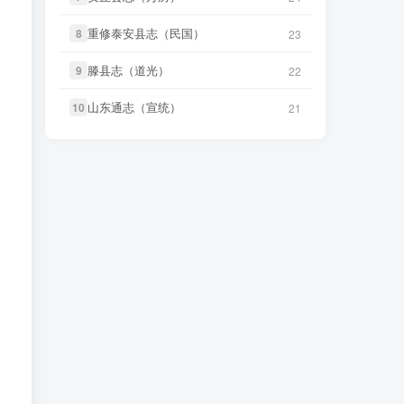
笛箫**来
下载了
《游台湾日记（民
48 分前
国）》
重修泰安县志（民国）
8
23
笛箫**来
下载了
《续修台湾府志
48 分前
滕县志（道光）
9
22
（乾隆）》
山东通志（宣统）
10
21
笛箫**来
下载了
《小琉球漫志（乾
48 分前
隆）》
笛箫**来
下载了
《台阳笔记（嘉
49 分前
庆）》
笛箫**来
下载了
《台湾杂记（光
49 分前
绪）》
微信书友
下载
《东平县志（民
1 小时前
国）》
微信访客免费下载
微信书友
下载
《大同府志（乾
3 小时前
隆）》
微信访客免费下载
微信书友
下载
《晋州志（康熙）》
4 小时前
微信访客免费下载