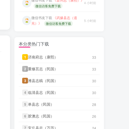
微信书友
下载
《武缘县志（道
5 小时前
光）》
微信访客免费下载
微信书友
下载
《青浦县志（光绪）
5 小时前
(2个分卷)》
微信访客免费下载
本分类热门下载
笛箫**来
下载了
《创修渭源县志
44 分前
（民国）》
济南府志（康熙）
1
33
笛箫**来
下载了
《成县新志（乾
45 分前
隆）》
重修莒志（民国）
2
33
笛箫**来
下载了
《安西县新志目录
潍县志稿（民国）
3
30
45 分前
（民国）》
临清县志（民国）
4
30
笛箫**来
下载了
《安定县志（康
46 分前
熙）》
单县志（民国）
5
28
笛箫**来
下载了
《诸罗县志（康
47 分前
胶澳志（民国）
6
26
熙）》
安丘县志（万历）
7
24