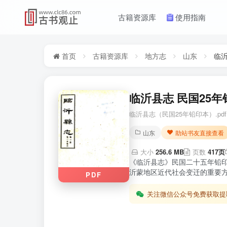
古籍资源库
使用指南
首页
古籍资源库
地方志
山东
临
临沂县志 民国25年
临沂县志（民国25年铅印本）.pdf
山东
助站书友直接查看
大小
256.6 MB
页数
417页
《临沂县志》民国二十五年铅
沂蒙地区近代社会变迁的重要方
PDF
关注微信公众号免费获取提