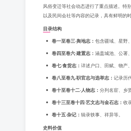
风俗变迁等社会动态进行了重点描述。特
以及民间会社等内容的记录，具有鲜明的
目录结构
卷一至卷三·舆地志：
包含疆域、星野
卷四至卷六·建置志：
涵盖城池、公署
卷七·食货志：
详述户口、田赋、物产
卷八至卷九·职官志与选举志：
记录历
卷十至卷十二·人物志：
分列名宦、乡
卷十三至卷十四·艺文志与金石志：
收
卷十五·杂记：
辑录轶事、祥异等。
史料价值