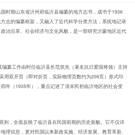
国时期山东省沂州府临沂县编纂的地方志书，成书于1936
统方志的编纂框架，又融入了近代科学分类方法，系统地记录
、政治沿革、社会经济与文化风貌，是一部研究沂蒙地区近代
。其编纂工作由时任临沂县长范筑先（著名抗日爱国将领）主持
，采用双开页（即对折页，实际物理页数约为208页）形式印
四年（1935年），重点记述了清末民初临沂地区的社会变
为原则，全面反映了临沂县在民国前期的历史面貌。它不仅详
等地理信息，更对民国以来新政实施、经济发展、教育革新、