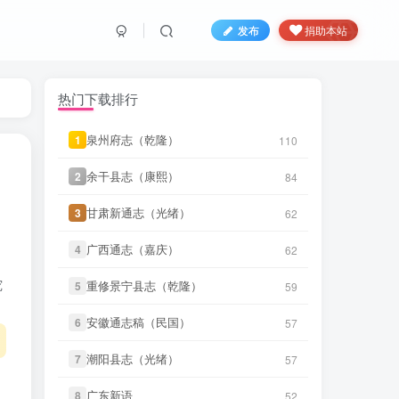
微信书友
下载
《南宫县志（民国）
发布
捐助本站
1 小时前
1》
微信访客免费下载
su****o
下载了
《续耀州志（乾
6 小时前
隆）》
热门下载排行
笛箫**来
下载了
《台湾舆图（光
6 小时前
泉州府志（乾隆）
泉州府志（乾隆）
1
1
110
110
绪）》
余干县志（康熙）
余干县志（康熙）
2
2
84
84
笛箫**来
下载了
《台湾游记（民
6 小时前
国）》
甘肃新通志（光绪）
甘肃新通志（光绪）
3
3
62
62
笛箫**来
下载了
《台湾省通志 卷
6 小时前
广西通志（嘉庆）
广西通志（嘉庆）
4
4
62
62
一 土地志 胜迹篇》
究
重修景宁县志（乾隆）
重修景宁县志（乾隆）
5
5
59
59
笛箫**来
下载了
《台湾省通志 卷
6 小时前
一 土地志 疆域篇》
安徽通志稿（民国）
安徽通志稿（民国）
6
6
57
57
笛箫**来
下载了
《台湾省通志 卷
6 小时前
一 土地志 地理篇》
潮阳县志（光绪）
潮阳县志（光绪）
7
7
57
57
笛箫**来
下载了
《台湾省通志 卷
广东新语
广东新语
8
8
52
52