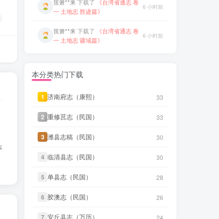
志稿 001-052》
1 小时前
笛箫**来
下载了
《台湾省通志 卷
6 小时前
微信访客免费下载
一 土地志 疆域篇》
微信书友
下载
《南宫县志（民国）
笛箫**来
下载了
《台湾省通志 卷
1 小时前
6 小时前
1》
一 土地志 地理篇》
微信访客免费下载
笛箫**来
下载了
《台湾省通志 卷
su****o
下载了
《续耀州志（乾
6 小时前
6 小时前
本分类热门下载
二》
隆）》
笛箫**来
下载了
《台湾舆图（光
济南府志（康熙）
济南府志（康熙）
1
1
33
33
笛箫**来
下载了
《台湾论》
6 小时前
6 小时前
绪）》
重修莒志（民国）
重修莒志（民国）
2
2
33
33
笛箫**来
下载了
《台湾考察报告
笛箫**来
下载了
《台湾游记（民
6 小时前
6 小时前
（民国）》
国）》
潍县志稿（民国）
潍县志稿（民国）
3
3
30
30
本
笛箫**来
下载了
《台湾半月记
笛箫**来
下载了
《台湾省通志 卷
6 小时前
临清县志（民国）
临清县志（民国）
4
4
30
30
6 小时前
（民国）》
一 土地志 胜迹篇》
单县志（民国）
单县志（民国）
5
5
28
28
笛箫**来
下载了
《台海使槎录
笛箫**来
下载了
《台湾省通志 卷
6 小时前
6 小时前
（光绪）》
一 土地志 疆域篇》
胶澳志（民国）
胶澳志（民国）
6
6
26
26
微信书友
下载
《直隶邠州志（乾隆
笛箫**来
下载了
《台湾省通志 卷
6 小时前
安丘县志（万历）
安丘县志（万历）
民国石印本）》
7
7
24
24
8 小时前