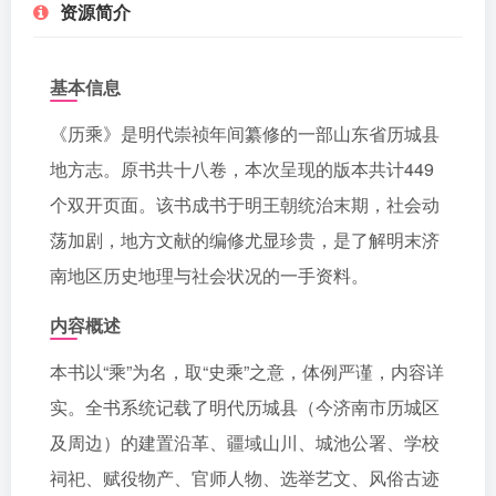
资源简介
基本信息
《历乘》是明代崇祯年间纂修的一部山东省历城县
地方志。原书共十八卷，本次呈现的版本共计449
个双开页面。该书成书于明王朝统治末期，社会动
荡加剧，地方文献的编修尤显珍贵，是了解明末济
南地区历史地理与社会状况的一手资料。
内容概述
本书以“乘”为名，取“史乘”之意，体例严谨，内容详
实。全书系统记载了明代历城县（今济南市历城区
及周边）的建置沿革、疆域山川、城池公署、学校
祠祀、赋役物产、官师人物、选举艺文、风俗古迹