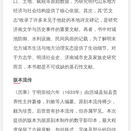
口、土地、赋税等原始数据，为研究明代山东地方
经济与社会结构提供了核心依据。其次，其“艺文
志”收录了许多未见于他处的本地诗文碑记，是研究
济南文学与历史事件的重要文献。再者，书中对城
池防御、水利设施、民间风俗的记载，为了解明末
北方城市生活与地方治理实态提供了生动细节。对
于方志学、明清社会史、济南城市史及家族史研究
而言，本书都是不可或缺的基石性文献。
版本流传
《历乘》于明崇祯六年（1633年）由历城县知县贵
养性主持纂修，刘敕等人编纂。原刻本流传稀少，
颇为珍贵。后世曾有抄本流传，但亦属罕见。本次
提供的版本为据原刻本制作的数字影印本，最大程
度保留了古籍原貌，包括版式、字体及部分钤印信