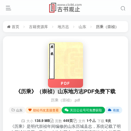
首页
古籍资源库
地方志
山东
历乘（崇祯）
PDF
《历乘》（崇祯）山东地方志PDF免费下载
历乘（崇祯）.pdf
山东
助站书友直接查看
关注公众号可免费获取
有效
138.9 MB
449页
1个
9次
大小
页数
文件
下载
《历乘》是明代崇祯年间编修的山东历城县志，系统记载了明