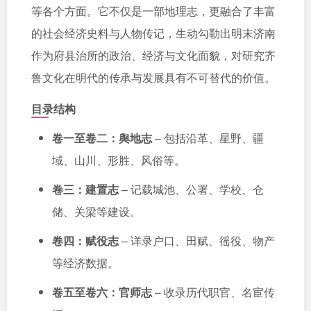
等各个方面。它不仅是一部地理志，更融合了丰富
的社会经济史料与人物传记，生动勾勒出明末济南
作为府县治所的政治、经济与文化面貌，对研究齐
鲁文化在明代的传承与发展具有不可替代的价值。
目录结构
卷一至卷二：舆地志
– 包括沿革、星野、疆
域、山川、形胜、风俗等。
卷三：建置志
– 记载城池、公署、学校、仓
储、关梁等建设。
卷四：赋役志
– 详录户口、田赋、徭役、物产
等经济数据。
卷五至卷六：官师志
– 收录历代职官、名宦传