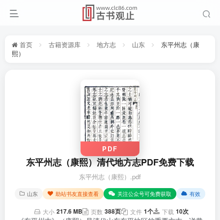
首页
古籍资源库
地方志
山东
东平州志（康
熙）
PDF
东平州志（康熙）清代地方志PDF免费下载
东平州志（康熙）.pdf
山东
助站书友直接查看
关注公众号可免费获取
有效
217.6 MB
388页
1个
10次
大小
页数
文件
下载