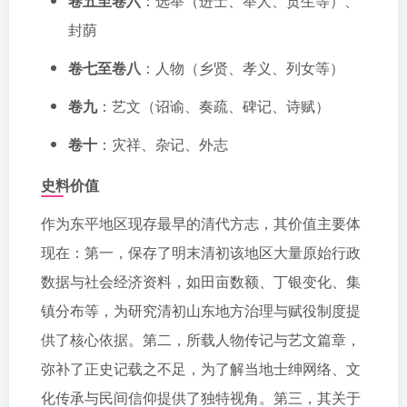
卷五至卷六
：选举（进士、举人、贡生等）、
封荫
卷七至卷八
：人物（乡贤、孝义、列女等）
卷九
：艺文（诏谕、奏疏、碑记、诗赋）
卷十
：灾祥、杂记、外志
史料价值
作为东平地区现存最早的清代方志，其价值主要体
现在：第一，保存了明末清初该地区大量原始行政
数据与社会经济资料，如田亩数额、丁银变化、集
镇分布等，为研究清初山东地方治理与赋役制度提
供了核心依据。第二，所载人物传记与艺文篇章，
弥补了正史记载之不足，为了解当地士绅网络、文
化传承与民间信仰提供了独特视角。第三，其关于