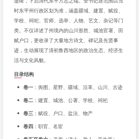
遗绪，下启清代东平方志之端。全书记述范围以当
时东平州行政区划为准，涵盖疆域、建置、赋役、
学校、祠祀、官师、选举、人物、艺文、杂记等门
类。不仅详述了州境内的山川形胜、城池官署、田
赋户口，更收录了大量地方诗文、碑记及先贤事
迹，生动展现了清初鲁西地区的政治生态、经济生
活与文化风貌。
目录结构
卷一
：舆图、星野、疆域、沿革、山川、古迹
卷二
：建置、城池、公署、学校、祠祀
卷三
：赋役、户口、盐法、物产
卷四
：职官、名宦