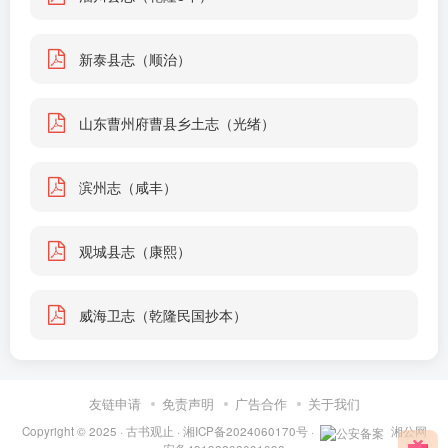
新泰县志（顺治）
山东曹州府曹县乡土志（光绪）
滨州志（咸丰）
观城县志（康熙）
威海卫志（乾隆民国抄本）
友链申请
免责声明
广告合作
关于我们
Copyright © 2025 ·
古书观止
·
湘ICP备2024060170号
·
湘公网