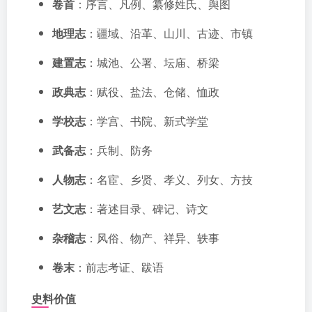
卷首
：序言、凡例、纂修姓氏、舆图
地理志
：疆域、沿革、山川、古迹、市镇
建置志
：城池、公署、坛庙、桥梁
政典志
：赋役、盐法、仓储、恤政
学校志
：学宫、书院、新式学堂
武备志
：兵制、防务
人物志
：名宦、乡贤、孝义、列女、方技
艺文志
：著述目录、碑记、诗文
杂稽志
：风俗、物产、祥异、轶事
卷末
：前志考证、跋语
史料价值