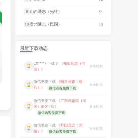
笛箫**来
下载了
《台海使槎录（光
微信书友
下载
《绍兴府志（乾
2 分前
山西通志（光绪）
山西通志（光绪）
9
9
51
51
绪）》
14 小时前
隆）》
微信访客免费下载
贵州通志（民国）
贵州通志（民国）
10
10
49
49
微信书友
下载
《直隶邠州志（乾隆
微信书友
下载
《乾隆绍兴府志校
民国石印本）》
2 小时前
记（民国）》
14 小时前
微信访客免费下载
微信访客免费下载
最近下载动态
LX****7
下载了
《祁阳县志（同
8 小时前
微信书友
下载
《绍兴府志（康
治）》
14 小时前
熙）》
微信访客免费下载
微信书友
下载
《阳谷县志（康
9 小时前
微信书友
下载
《桂东县志（同
熙）》
微信访客免费下载
15 小时前
治）》
微信访客免费下载
微信书友
下载
《广东通志稿（民
微信书友
下载
《滋阳县志（光
国）册01-15》
9 小时前
15 小时前
绪）》
微信访客免费下载
微信访客免费下载
微信书友
下载
《永年县志（康
微信书友
下载
《丹阳县志（光
16 小时前
14 小时前
熙）》
微信访客免费下载
绪）》
微信访客免费下载
微信书友
下载
《广东图说》
微信书友
下载
《绍兴府志（乾
18 小时前
14 小时前
微信访客免费下载
隆）》
微信访客免费下载