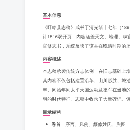
基本信息
《盱眙县志稿》成书于清光绪十七年（18
计1516双开页，内容涵盖天文、地理、
官修志书，系统反映了该县在晚清时期的
内容概述
本志稿承袭传统方志体例，在旧志基础上
其内容不仅包括建置沿革、山川形胜、城
丰、同治年间太平天国运动及捻军在当地
明的时代特征。志稿中收录了大量碑记、
目录结构
卷首
：序言、凡例、纂修姓氏、舆图