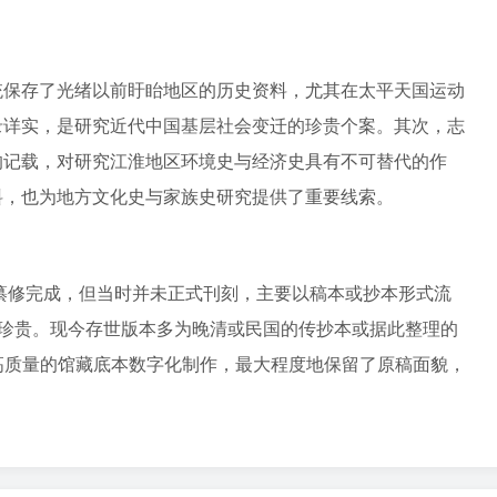
统保存了光绪以前盱眙地区的历史资料，尤其在太平天国运动
录详实，是研究近代中国基层社会变迁的珍贵个案。其次，志
的记载，对研究江淮地区环境史与经济史具有不可替代的作
料，也为地方文化史与家族史研究提供了重要线索。
）纂修完成，但当时并未正式刊刻，主要以稿本或抄本形式流
足珍贵。现今存世版本多为晚清或民国的传抄本或据此整理的
高质量的馆藏底本数字化制作，最大程度地保留了原稿面貌，