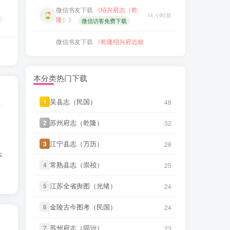
微信书友
下载
《颜神镇志（康
微信书友
下载
《乾隆绍兴府志校
18 小时前
熙）》
微信访客免费下载
记（民国）》
14 小时前
微信访客免费下载
微信书友
下载
《续纂扬州府志
22 小时前
（同治）》
微信访客免费下载
微信书友
下载
《绍兴府志（康
14 小时前
熙）》
微信访客免费下载
本分类热门下载
笛箫**来
下载了
《台海使槎录（光
2 分前
绪）》
微信书友
下载
《桂东县志（同
15 小时前
治）》
吴县志（民国）
吴县志（民国）
1
1
微信访客免费下载
48
48
微信书友
下载
《直隶邠州志（乾隆
民国石印本）》
2 小时前
苏州府志（乾隆）
苏州府志（乾隆）
微信书友
下载
《滋阳县志（光
2
2
32
32
15 小时前
微信访客免费下载
绪）》
微信访客免费下载
江宁县志（万历）
江宁县志（万历）
3
3
28
28
LX****7
下载了
《祁阳县志（同
微信书友
下载
《永年县志（康
本
8 小时前
16 小时前
治）》
熙）》
常熟县志（崇祯）
常熟县志（崇祯）
4
4
微信访客免费下载
25
25
微信书友
下载
《阳谷县志（康
江苏全省舆图（光绪）
江苏全省舆图（光绪）
微信书友
下载
《广东图说》
9 小时前
5
5
24
24
熙）》
18 小时前
微信访客免费下载
微信访客免费下载
金陵古今图考（民国）
金陵古今图考（民国）
6
6
24
24
微信书友
下载
《广东通志稿（民
微信书友
下载
《颜神镇志（康
国）册01-15》
9 小时前
18 小时前
熙）》
苏州府志（同治）
苏州府志（同治）
微信访客免费下载
7
7
23
23