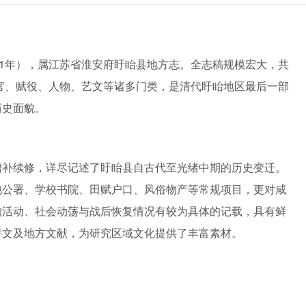
91年），属江苏省淮安府盱眙县地方志。全志稿规模宏大，共
职官、赋役、人物、艺文等诸多门类，是清代盱眙地区最后一部
历史面貌。
增补续修，详尽记述了盱眙县自古代至光绪中期的历史变迁。
池公署、学校书院、田赋户口、风俗物产等常规项目，更对咸
的活动、社会动荡与战后恢复情况有较为具体的记载，具有鲜
诗文及地方文献，为研究区域文化提供了丰富素材。