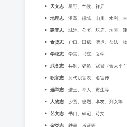
天文志
：星野、气候、祥异
地理志
：沿革、疆域、山川、水利、
建置志
：城池、公署、坛庙、坊表、
食货志
：户口、田赋、漕运、盐法、
学校志
：学宫、书院、义学
武备志
：兵制、驿递、寇警（含太平
职官志
：历代职官表、名宦传
选举志
：进士、举人、贡生等
人物志
：乡贤、忠烈、孝友、列女等
艺文志
：书目、碑记、诗文
杂类志
：轶事、考证等