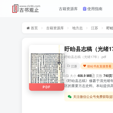
古籍资源库
使用指南
首页
古籍资源库
地方志
江苏
盱眙
盱眙县志稿（光绪1
盱眙县志稿（光绪17年）.pdf
江苏
助站书友直接查看
大小
408.9 MB
页数
740页
《盱眙县志稿》修纂于清光绪
区的重要方志史料。本站提供高
PDF
关注微信公众号免费获取提