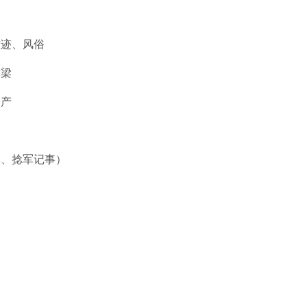
古迹、风俗
津梁
物产
军、捻军记事）