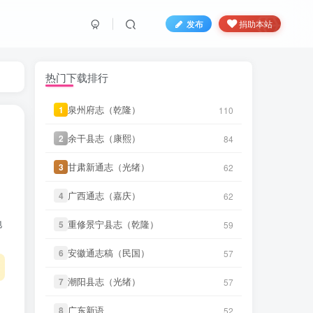
发布
捐助本站
笛箫**来
下载了
《台海使槎录（光
2 分前
绪）》
热门下载排行
微信书友
下载
《直隶邠州志（乾隆
民国石印本）》
2 小时前
泉州府志（乾隆）
泉州府志（乾隆）
1
1
110
110
微信访客免费下载
余干县志（康熙）
余干县志（康熙）
2
2
84
84
LX****7
下载了
《祁阳县志（同
8 小时前
治）》
甘肃新通志（光绪）
甘肃新通志（光绪）
3
3
62
62
微信书友
下载
《阳谷县志（康
广西通志（嘉庆）
广西通志（嘉庆）
4
4
62
62
9 小时前
熙）》
微信访客免费下载
地
重修景宁县志（乾隆）
重修景宁县志（乾隆）
5
5
59
59
微信书友
下载
《广东通志稿（民
国）册01-15》
9 小时前
安徽通志稿（民国）
安徽通志稿（民国）
6
6
57
57
微信访客免费下载
潮阳县志（光绪）
潮阳县志（光绪）
7
7
57
57
微信书友
下载
《丹阳县志（光
14 小时前
绪）》
微信访客免费下载
广东新语
广东新语
8
8
52
52