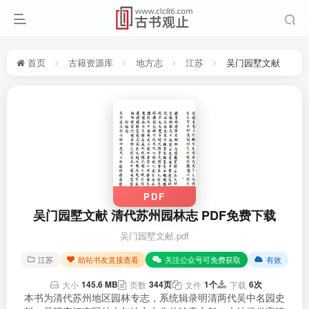
首页
古籍资源库
地方志
江苏
吴门园墅文献
PDF
吴门园墅文献 清代苏州园林志 PDF免费下载
吴门园墅文献.pdf
江苏
助站书友直接查看
关注公众号可免费获取
有效
145.6 MB
344页
1个
6次
大小
页数
文件
下载
本书为清代苏州地区园林专志，系统辑录明清两代吴中名园史