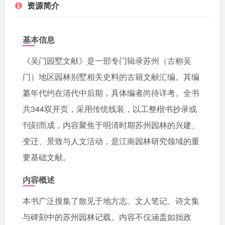
资源简介
基本信息
《吴门园墅文献》是一部专门辑录苏州（古称吴
门）地区园林别墅相关史料的古籍文献汇编。其编
纂年代约在清代中后期，具体编者尚待详考。全书
共344双开页，采用传统线装，以工整楷书抄录或
刊刻而成，内容聚焦于明清时期苏州园林的兴建、
变迁、景致与人文活动，是江南园林研究领域的重
要基础文献。
内容概述
本书广泛搜集了散见于地方志、文人笔记、诗文集
与碑刻中的苏州园林记载。内容不仅涵盖如拙政