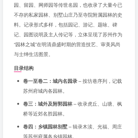
园、留园、网师园等传世名园，也收录了大量今已
不存的私家园林、别墅山庄乃至寺院附属园林的史
料。记录形式多样，包括园记、游记、题咏、碑
记、园图说明及主人传记等，立体呈现了苏州作为
“园林之城”在明清鼎盛时期的营造技艺、审美风尚
与士绅生活图景。
目录结构
卷一至卷二：城内名园录
– 按坊巷序列，记载
苏州府城内各园林。
卷三：城外及附郭园林
– 收录虎丘、山塘、枫
桥等近郊名胜园林。
卷四：乡镇园林别墅
– 辑录木渎、光福、周庄
等苏州府属各乡镇园林。