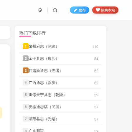
微信书友
下载
《广东通志稿（民
发布
捐助本站
国）册01-15》
4 小时前
微信访客免费下载
微信书友
下载
《丹阳县志（光
9 小时前
热门下载排行
绪）》
微信访客免费下载
泉州府志（乾隆）
泉州府志（乾隆）
1
1
110
110
微信书友
下载
《绍兴府志（乾
9 小时前
隆）》
微信访客免费下载
余干县志（康熙）
余干县志（康熙）
2
2
84
84
微信书友
下载
《乾隆绍兴府志校
甘肃新通志（光绪）
甘肃新通志（光绪）
3
3
记（民国）》
62
62
10 小时前
微信访客免费下载
广西通志（嘉庆）
广西通志（嘉庆）
4
4
62
62
微信书友
下载
《绍兴府志（康
10 小时前
熙）》
重修景宁县志（乾隆）
重修景宁县志（乾隆）
5
5
59
59
微信访客免费下载
安徽通志稿（民国）
安徽通志稿（民国）
微信书友
下载
《桂东县志（同
6
6
57
57
10 小时前
治）》
微信访客免费下载
潮阳县志（光绪）
潮阳县志（光绪）
7
7
57
57
微信书友
下载
《滋阳县志（光
11 小时前
绪）》
广东新语
广东新语
8
8
52
52
微信访客免费下载