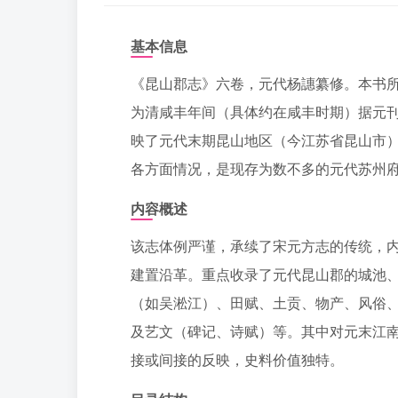
基本信息
《昆山郡志》六卷，元代杨譓纂修。本书所据
为清咸丰年间（具体约在咸丰时期）据元刊
映了元代末期昆山地区（今江苏省昆山市
各方面情况，是现存为数不多的元代苏州
内容概述
该志体例严谨，承续了宋元方志的传统，
建置沿革。重点收录了元代昆山郡的城池
（如吴淞江）、田赋、土贡、物产、风俗
及艺文（碑记、诗赋）等。其中对元末江
接或间接的反映，史料价值独特。