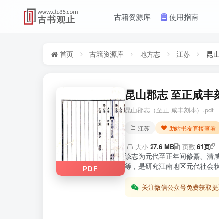
古籍资源库
使用指南
首页
古籍资源库
地方志
江苏
昆
昆山郡志 至正咸丰刻
昆山郡志（至正 咸丰刻本）.pdf
江苏
助站书友直接查看
大小
27.6 MB
页数
61页
该志为元代至正年间修纂、清
等，是研究江南地区元代社会状
PDF
关注微信公众号免费获取提