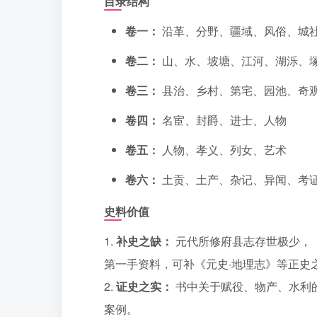
目录结构
卷一：
沿革、分野、疆域、风俗、城
卷二：
山、水、坡塘、江河、湖泺、
卷三：
县治、乡村、第宅、园池、奇
卷四：
名宦、封爵、进士、人物
卷五：
人物、孝义、列女、艺术
卷六：
土贡、土产、杂记、异闻、考
史料价值
1.
补史之缺：
元代所修府县志存世极少，
第一手资料，可补《元史·地理志》等正史
2.
证史之实：
书中关于赋役、物产、水利
案例。