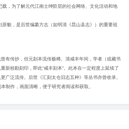
记载，为了解元代江南士绅阶层的社会网络、文化活动和地
刻原貌，是后世编纂方志（如明清《昆山县志》）的重要祖
代曾有传抄，但元刻本流传极稀。清咸丰年间，学者（或藏书
重新校勘刻印，即此“咸丰刻本”。此本在一定程度上延续了
以更广泛流传。后世《汇刻太仓旧志五种》等丛书亦曾收录。
刻本制作，画面清晰，便于研究者阅读和获取。