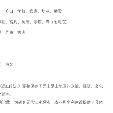
社、户口、学校、官廨、坊巷、桥梁
塚墓、宫观、祠庙、亭馆、寺（附庵院）
观、异事、古迹
证、诗文
《昆山郡志》完整保存了元末昆山地区的政治、经济、文化
之简略。
的记载，为研究元代江南经济、农业和水利建设提供了具体