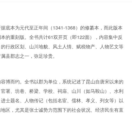
底本为元代至正年间（1341-1368）的修纂本，而此版本
本的重刻版。全书共计61双开页（即122面），内容集中反
）的行政区划、山川地貌、风土人情、赋税物产、人物艺文等
府属县郡志之一，弥足珍贵。
内容博而约。全书以郡为单位，系统记述了昆山自唐宋以来的
、官署、坊巷、桥梁、学校、祠庙、山川（如马鞍山）、水利
、进士题名、人物传记（包括名宦、儒林、孝义、列女等）以
南地区，尤其是张士诚势力范围下的社会状况、经济民生有直