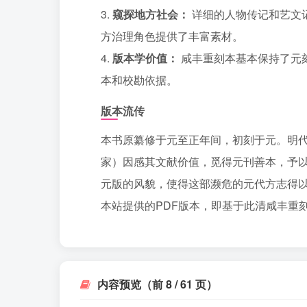
3.
窥探地方社会：
详细的人物传记和艺文
方治理角色提供了丰富素材。
4.
版本学价值：
咸丰重刻本基本保持了元
本和校勘依据。
版本流传
本书原纂修于元至正年间，初刻于元。明
家）因感其文献价值，觅得元刊善本，予以
元版的风貌，使得这部濒危的元代方志得
本站提供的PDF版本，即基于此清咸丰重
内容预览（前 8 / 61 页）