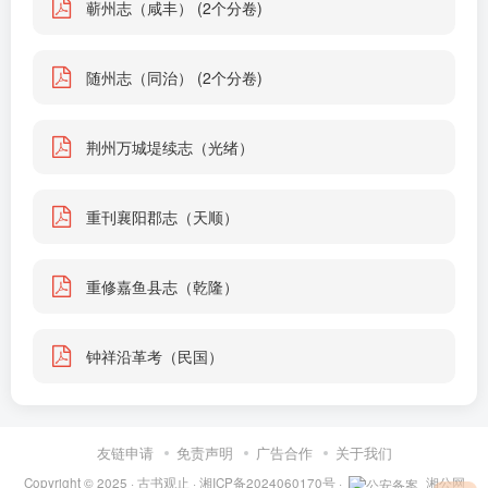
蕲州志（咸丰） (2个分卷)
随州志（同治） (2个分卷)
荆州万城堤续志（光绪）
重刊襄阳郡志（天顺）
重修嘉鱼县志（乾隆）
钟祥沿革考（民国）
友链申请
免责声明
广告合作
关于我们
Copyright © 2025 ·
古书观止
·
湘ICP备2024060170号
·
湘公网