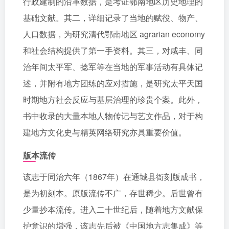
行政建制的沿革数据，是考证鄂南地区历史地理的
基础文献。其二，详细记录了当地的赋役、物产、
人口数据，为研究清代鄂南地区 agrarian economy
和社会结构提供了第一手资料。其三，对咸丰、同
治年间太平军、捻军等在当地的军事活动有具体记
述，并附有地方团练的应对措施，是研究太平天国
时期地方社会反应与基层治理的珍贵个案。此外，
书中收录的大量本地人物传记与艺文作品，对于构
建地方文化史与精英网络研究亦具重要价值。
版本流传
该志于同治六年（1867年）在通城县衙刻版成书，
是为初刻本。原版流传不广，存世稀少。后世曾有
少量抄本流传。进入二十世纪后，随着地方文献保
护意识的增强，该志先后被《中国地方志集成》等