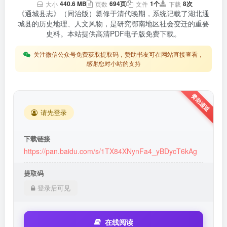
440.6 MB
694页
1个
8次
大小
页数
文件
下载
《通城县志》（同治版）纂修于清代晚期，系统记载了湖北通
城县的历史地理、人文风物，是研究鄂南地区社会变迁的重要
史料。本站提供高清PDF电子版免费下载。
关注微信公众号免费获取提取码，赞助书友可在网站直接查看，
感谢您对小站的支持
请先登录
下载链接
https://pan.baidu.com/s/1TX84XNynFa4_yBDycT6kAg
提取码
登录后可见
在线阅读