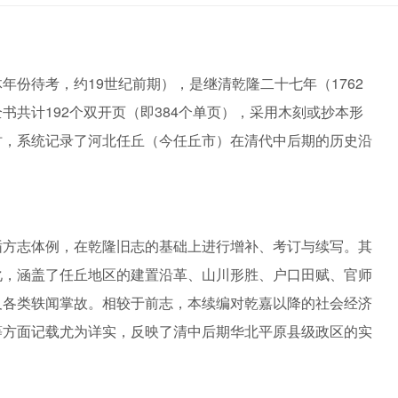
年份待考，约19世纪前期），是继清乾隆二十七年（1762
书共计192个双开页（即384个单页），采用木刻或抄本形
时，系统记录了河北任丘（今任丘市）在清代中后期的历史沿
循方志体例，在乾隆旧志的基础上进行增补、考订与续写。其
化，涵盖了任丘地区的建置沿革、山川形胜、户口田赋、官师
及各类轶闻掌故。相较于前志，本续编对乾嘉以降的社会经济
等方面记载尤为详实，反映了清中后期华北平原县级政区的实