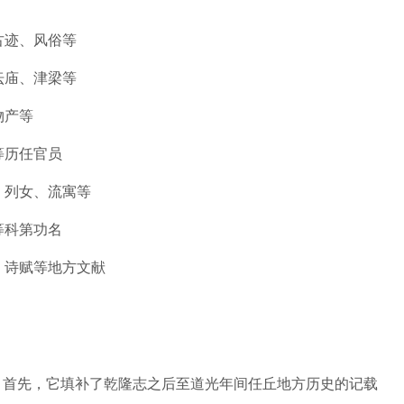
古迹、风俗等
坛庙、津梁等
物产等
等历任官员
、列女、流寓等
等科第功名
、诗赋等地方文献
。首先，它填补了乾隆志之后至道光年间任丘地方历史的记载