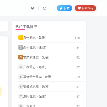
发布
捐助本站
热门下载排行
泉州府志（乾隆）
泉州府志（乾隆）
1
1
110
110
余干县志（康熙）
余干县志（康熙）
2
2
84
84
甘肃新通志（光绪）
甘肃新通志（光绪）
3
3
62
62
LX****7
下载了
《祁阳县志（同
3 小时前
治）》
广西通志（嘉庆）
广西通志（嘉庆）
4
4
62
62
微信书友
下载
《阳谷县志（康
史
重修景宁县志（乾隆）
重修景宁县志（乾隆）
5
5
59
59
4 小时前
熙）》
微信访客免费下载
安徽通志稿（民国）
安徽通志稿（民国）
6
6
57
57
微信书友
下载
《广东通志稿（民
国）册01-15》
4 小时前
潮阳县志（光绪）
潮阳县志（光绪）
7
7
57
57
微信访客免费下载
广东新语
广东新语
8
8
52
52