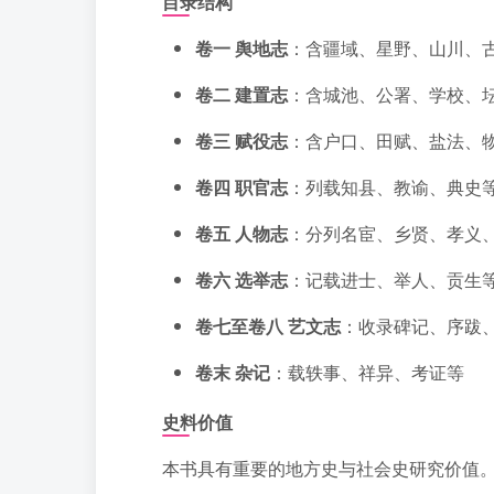
目录结构
卷一 舆地志
：含疆域、星野、山川、
卷二 建置志
：含城池、公署、学校、
卷三 赋役志
：含户口、田赋、盐法、
卷四 职官志
：列载知县、教谕、典史
卷五 人物志
：分列名宦、乡贤、孝义
卷六 选举志
：记载进士、举人、贡生
卷七至卷八 艺文志
：收录碑记、序跋
卷末 杂记
：载轶事、祥异、考证等
史料价值
本书具有重要的地方史与社会史研究价值