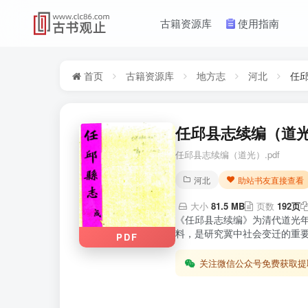
古籍资源库
使用指南
首页
古籍资源库
地方志
河北
任
任邱县志续编（道光
任邱县志续编（道光）.pdf
河北
助站书友直接查看
大小
81.5 MB
页数
192页
《任邱县志续编》为清代道光
料，是研究冀中社会变迁的重要
PDF
关注微信公众号免费获取提